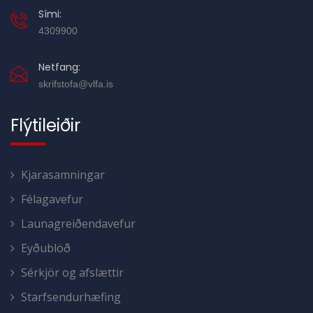
Sími:
4309900
Netfang:
skrifstofa@vlfa.is
Flýtileiðir
Kjarasamningar
Félagavefur
Launagreiðendavefur
Eyðublöð
Sérkjör og afslættir
Starfsendurhæfing