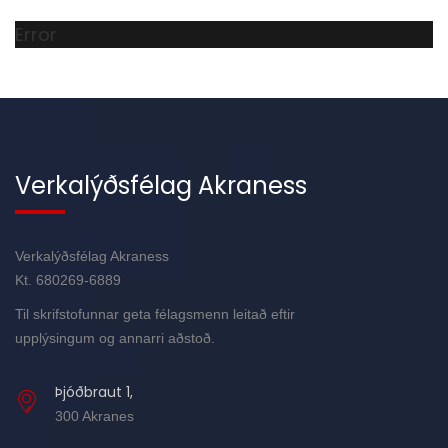
Error
Verkalýðsfélag Akraness
Verkalýðsfélag Akraness
Kt. 680269-6889
Til skrifstofunnar geta félagsmenn leitað eftir
upplýsingum og annarri aðstoð.
Þjóðbraut 1,
300 Akranes