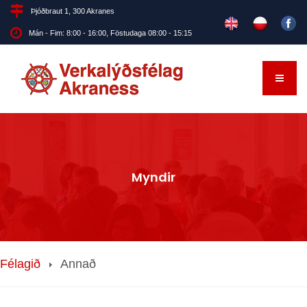
Þjóðbraut 1, 300 Akranes
Mán - Fim: 8:00 - 16:00, Föstudaga 08:00 - 15:15
Myndir
Félagið
Annað