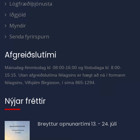
Lögfræðiþjónusta
Iðgjöld
Myndir
Senda fyrirspurn
Afgreiðslutími
Mánudag-fimmtudag kl. 08:00-16:00 og föstudaga kl. 8:00-
15:15. Utan afgreiðslutíma félagsins er hægt að ná í formann
félagsins, Vilhjálm Birgisson, í síma 865-1294.
Nýjar fréttir
Breyttur opnunartími 13. - 24. júlí