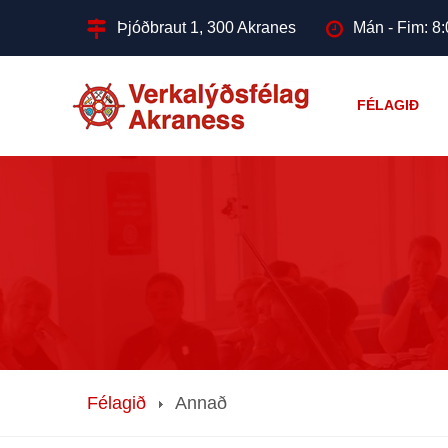
Þjóðbraut 1, 300 Akranes
Mán - Fim: 8:
FÉLAGIÐ
Félagið
Annað