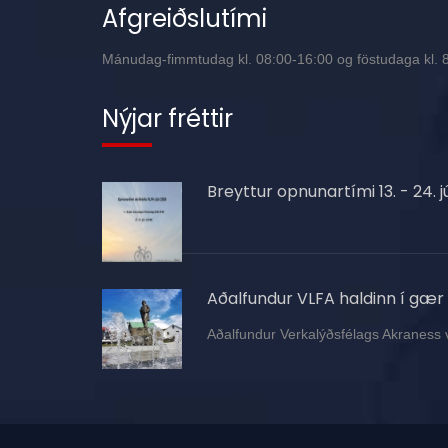
Afgreiðslutími
Mánudag-fimmtudag kl. 08:00-16:00 og föstudaga kl. 8:
Nýjar fréttir
Breyttur opnunartími 13. - 24. jú
Aðalfundur VLFA haldinn í gær
Aðalfundur Verkalýðsfélags Akraness 