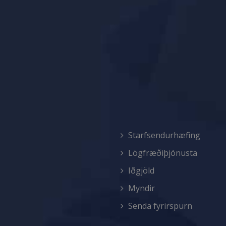
Starfsendurhæfing
Lögfræðiþjónusta
Iðgjöld
Myndir
Senda fyrirspurn