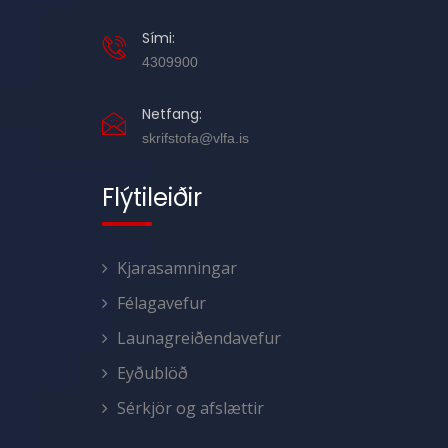
Sími:
4309900
Netfang:
skrifstofa@vlfa.is
Flýtileiðir
Kjarasamningar
Félagavefur
Launagreiðendavefur
Eyðublöð
Sérkjör og afslættir