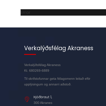
Error
Verkalýðsfélag Akraness
Verkalýðsfélag Akraness
Kt. 680269-6889
Til skrifstofunnar geta félagsmenn leitað eftir
upplýsingum og annarri aðstoð.
Þjóðbraut 1,
300 Akranes