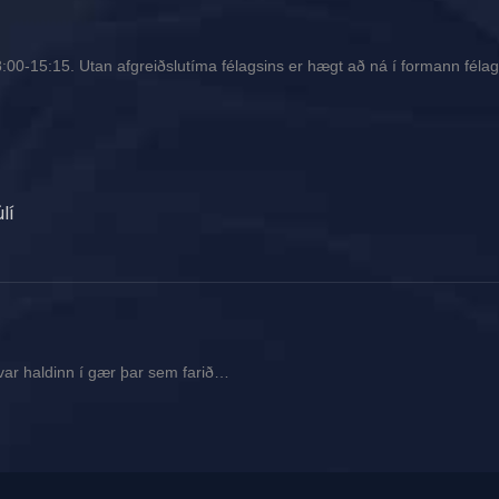
00-15:15. Utan afgreiðslutíma félagsins er hægt að ná í formann félags
lí
var haldinn í gær þar sem farið…