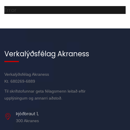
Error
Verkalýðsfélag Akraness
Verkalýðsfélag Akraness
Kt. 680269-6889
Til skrifstofunnar geta félagsmenn leitað eftir
upplýsingum og annarri aðstoð.
Þjóðbraut 1,
300 Akranes