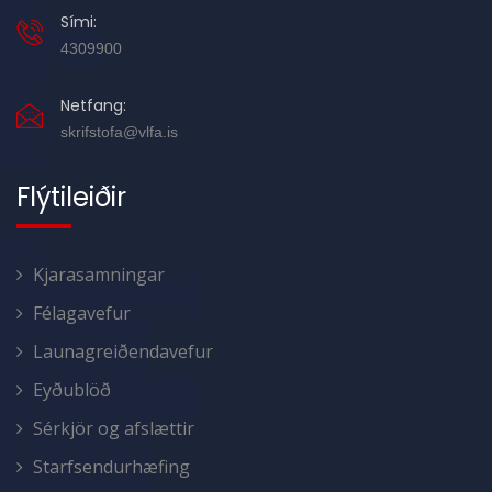
Sími:
4309900
Netfang:
skrifstofa@vlfa.is
Flýtileiðir
Kjarasamningar
Félagavefur
Launagreiðendavefur
Eyðublöð
Sérkjör og afslættir
Starfsendurhæfing