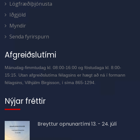
Lögfræðiþjónusta
Iðgjöld
Myndir
Senda fyrirspurn
Afgreiðslutími
Mánudag-fimmtudag kl. 08:00-16:00 og föstudaga kl. 8:00-
15:15. Utan afgreiðslutíma félagsins er hægt að ná í formann
félagsins, Vilhjálm Birgisson, í síma 865-1294.
Nýjar fréttir
Breyttur opnunartími 13. - 24. júlí