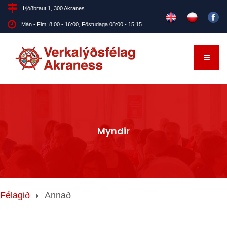
Þjóðbraut 1, 300 Akranes
Mán - Fim: 8:00 - 16:00, Föstudaga 08:00 - 15:15
Myndir
Félagið
Annað