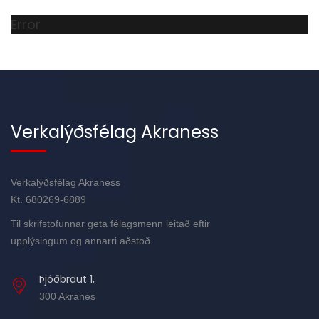
Error
Verkalýðsfélag Akraness
Verkalýðsfélag Akraness
Kt. 680269-6889
Til skrifstofunnar geta félagsmenn leitað eftir
upplýsingum og annarri aðstoð.
Þjóðbraut 1,
300 Akranes