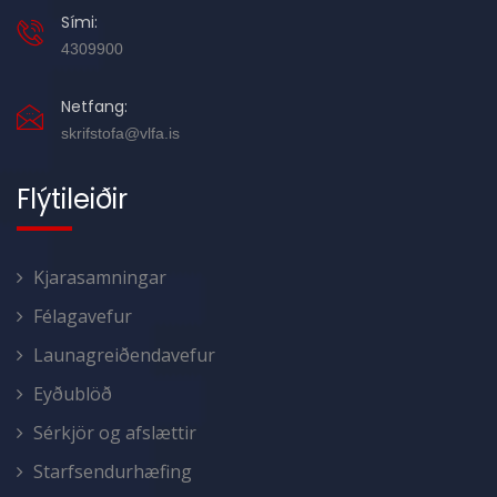
Sími:
4309900
Netfang:
skrifstofa@vlfa.is
Flýtileiðir
Kjarasamningar
Félagavefur
Launagreiðendavefur
Eyðublöð
Sérkjör og afslættir
Starfsendurhæfing