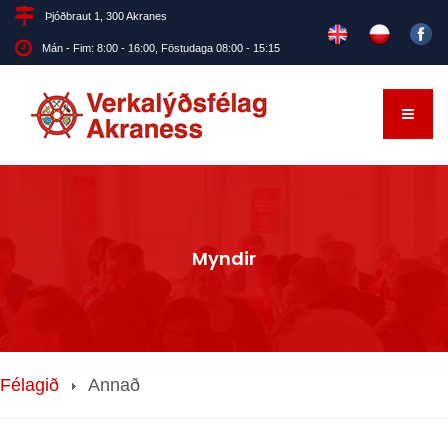
Þjóðbraut 1, 300 Akranes
Mán - Fim: 8:00 - 16:00, Föstudaga 08:00 - 15:15
Myndir
Félagið
Annað