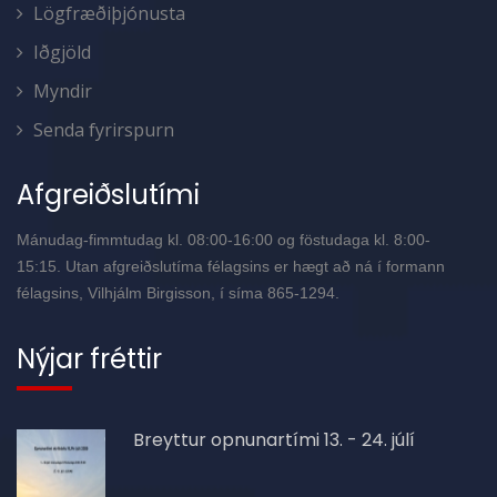
Lögfræðiþjónusta
Iðgjöld
Myndir
Senda fyrirspurn
Afgreiðslutími
Mánudag-fimmtudag kl. 08:00-16:00 og föstudaga kl. 8:00-
15:15. Utan afgreiðslutíma félagsins er hægt að ná í formann
félagsins, Vilhjálm Birgisson, í síma 865-1294.
Nýjar fréttir
Breyttur opnunartími 13. - 24. júlí