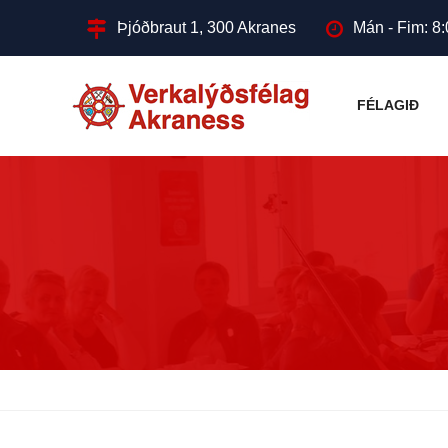
Þjóðbraut 1, 300 Akranes
Mán - Fim: 8:
FÉLAGIÐ