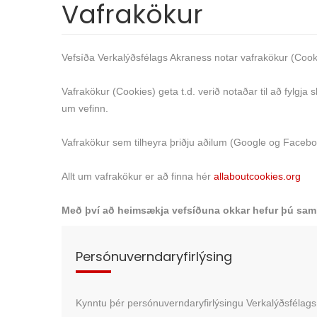
Vafrakökur
Vefsíða Verkalýðsfélags Akraness notar vafrakökur (Cook
Vafrakökur (Cookies) geta t.d. verið notaðar til að fylgja
um vefinn.
Vafrakökur sem tilheyra þriðju aðilum (Google og Facebo
Allt um vafrakökur er að finna hér
allaboutcookies.org
Með því að heimsækja vefsíðuna okkar hefur þú sam
Persónuverndaryfirlýsing
Kynntu þér persónuverndaryfirlýsingu Verkalýðsfélags