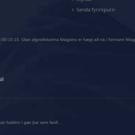
Senda fyrirspurn
00-15:15. Utan afgreiðslutíma félagsins er hægt að ná í formann félags
lí
var haldinn í gær þar sem farið…