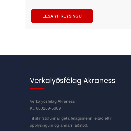
LESA YFIRLÝSINGU
Verkalýðsfélag Akraness
Verkalýðsfélag Akraness
Kt. 680269-6889
Til skrifstofunnar geta félagsmenn leitað eftir
upplýsingum og annarri aðstoð.