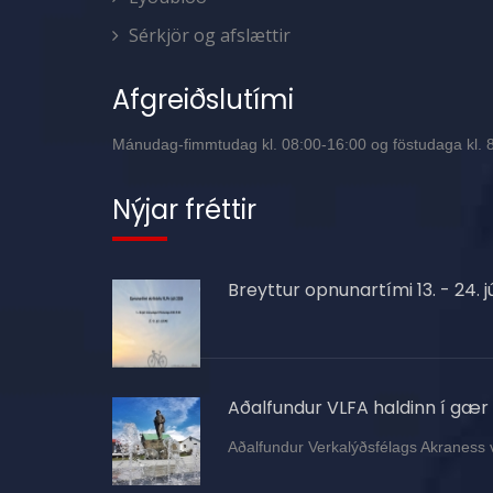
Sérkjör og afslættir
Afgreiðslutími
Mánudag-fimmtudag kl. 08:00-16:00 og föstudaga kl. 8:
Nýjar fréttir
Breyttur opnunartími 13. - 24. jú
Aðalfundur VLFA haldinn í gær
Aðalfundur Verkalýðsfélags Akraness 