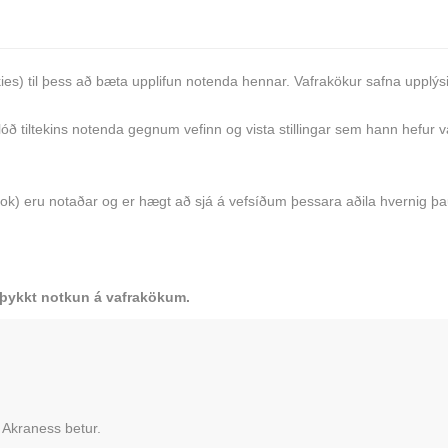
ies) til þess að bæta upplifun notenda hennar. Vafrakökur safna upplý
 slóð tiltekins notenda gegnum vefinn og vista stillingar sem hann hefur v
ok) eru notaðar og er hægt að sjá á vefsíðum þessara aðila hvernig þa
þykkt notkun á vafrakökum.
 Akraness betur.