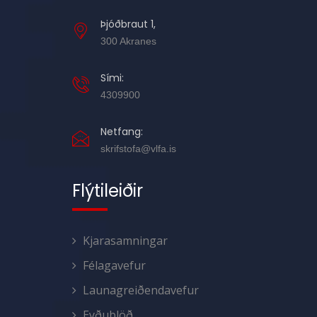
Þjóðbraut 1,
300 Akranes
Sími:
4309900
Netfang:
skrifstofa@vlfa.is
Flýtileiðir
Kjarasamningar
Félagavefur
Launagreiðendavefur
Eyðublöð