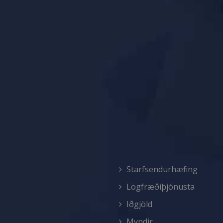
Starfsendurhæfing
Lögfræðiþjónusta
Iðgjöld
Myndir