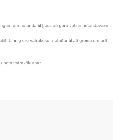
singum um notanda til þess að gera vefinn notendavænni.
alið. Einnig eru vafrakökur notaðar til að greina umferð
u nota vafrakökurnar.