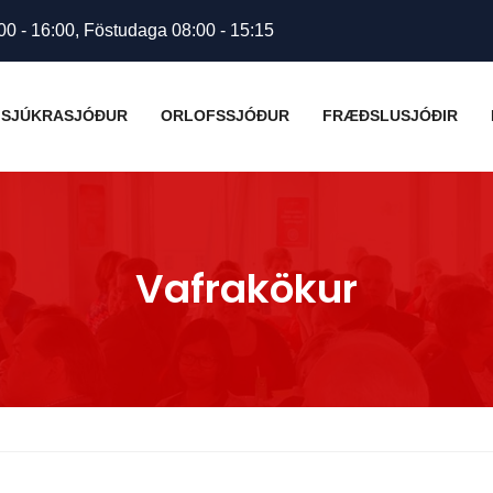
00 - 16:00, Föstudaga 08:00 - 15:15
SJÚKRASJÓÐUR
ORLOFSSJÓÐUR
FRÆÐSLUSJÓÐIR
Vafrakökur