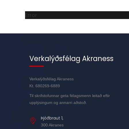
Error
Verkalýðsfélag Akraness
Verkalýðsfélag Akraness
Kt. 680269-6889
Til skrifstofunnar geta félagsmenn leitað eftir
upplýsingum og annarri aðstoð.
Þjóðbraut 1,
300 Akranes