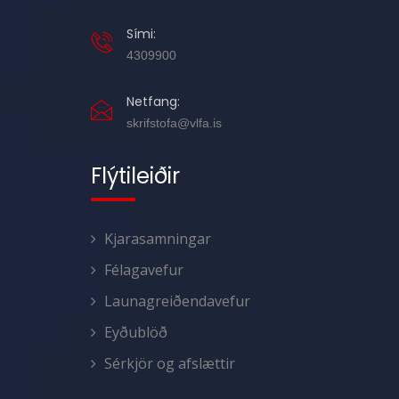
Sími:
4309900
Netfang:
skrifstofa@vlfa.is
Flýtileiðir
Kjarasamningar
Félagavefur
Launagreiðendavefur
Eyðublöð
Sérkjör og afslættir