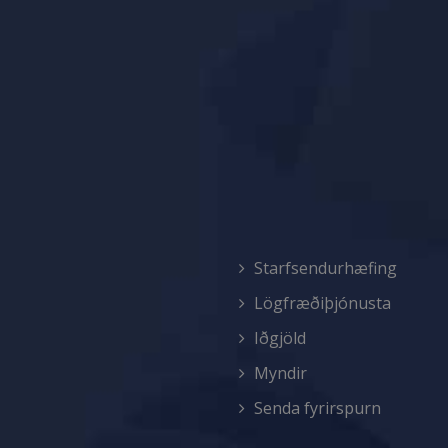
Starfsendurhæfing
Lögfræðiþjónusta
Iðgjöld
Myndir
Senda fyrirspurn