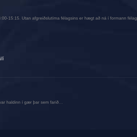
00-15:15. Utan afgreiðslutíma félagsins er hægt að ná í formann félags
lí
var haldinn í gær þar sem farið…