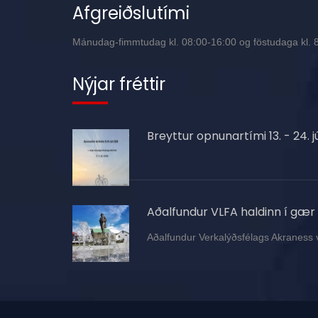
Afgreiðslutími
Mánudag-fimmtudag kl. 08:00-16:00 og föstudaga kl. 8:
Nýjar fréttir
Breyttur opnunartími 13. - 24. jú
Aðalfundur VLFA haldinn í gær
Aðalfundur Verkalýðsfélags Akraness 