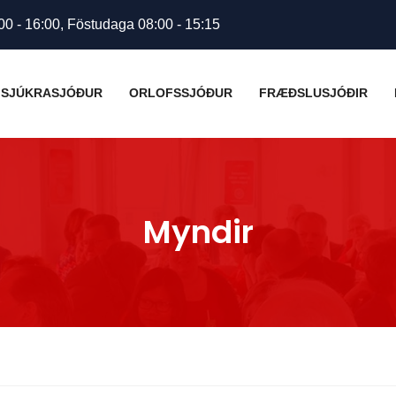
00 - 16:00, Föstudaga 08:00 - 15:15
SJÚKRASJÓÐUR
ORLOFSSJÓÐUR
FRÆÐSLUSJÓÐIR
Myndir