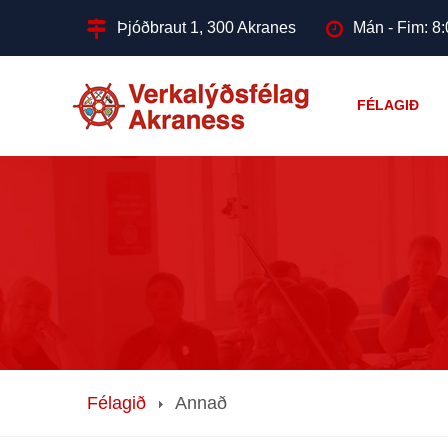
Þjóðbraut 1, 300 Akranes
Mán - Fim: 8:
FÉLAGIÐ
Félagið
Annað