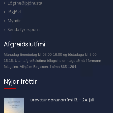
Lögfræðiþjónusta
Iðgjöld
Myndir
Senda fyrirspurn
Afgreiðslutími
Mánudag-fimmtudag kl. 08:00-16:00 og föstudaga kl. 8:00-
15:15. Utan afgreiðslutíma félagsins er hægt að ná í formann
félagsins, Vilhjálm Birgisson, í síma 865-1294.
Nýjar fréttir
Breyttur opnunartími 13. - 24. júlí