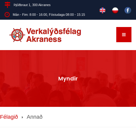
Þjóðbraut 1, 300 Akranes
Mán - Fim: 8:00 - 16:00, Föstudaga 08:00 - 15:15
Myndir
Félagið
Annað