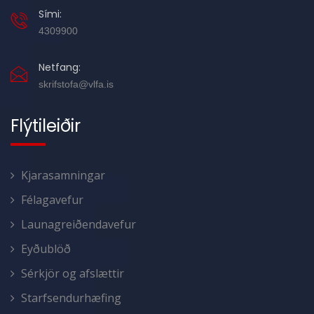
Sími:
4309900
Netfang:
skrifstofa@vlfa.is
Flýtileiðir
Kjarasamningar
Félagavefur
Launagreiðendavefur
Eyðublöð
Sérkjör og afslættir
Starfsendurhæfing