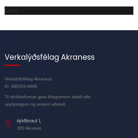
Error
Verkalýðsfélag Akraness
Verkalýðsfélag Akraness
Kt. 680269-6889
Til skrifstofunnar geta félagsmenn leitað eftir
upplýsingum og annarri aðstoð.
Þjóðbraut 1,
300 Akranes