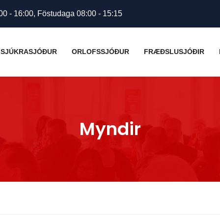
00 - 16:00, Föstudaga 08:00 - 15:15
SJÚKRASJÓÐUR
ORLOFSSJÓÐUR
FRÆÐSLUSJÓÐIR
Myndir