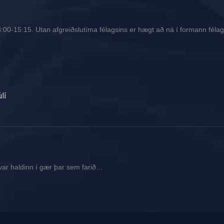
00-15:15. Utan afgreiðslutíma félagsins er hægt að ná í formann félags
lí
var haldinn í gær þar sem farið…