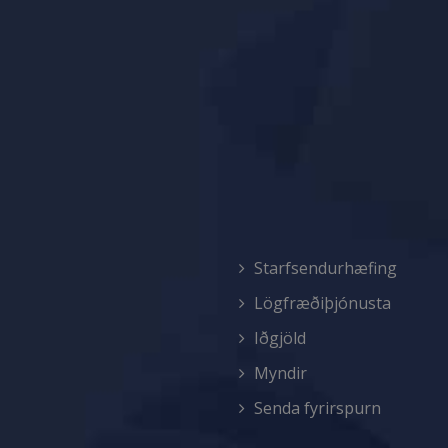
Starfsendurhæfing
Lögfræðiþjónusta
Iðgjöld
Myndir
Senda fyrirspurn