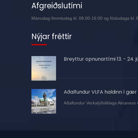
Afgreiðslutími
Mánudag-fimmtudag kl. 08:00-16:00 og föstudaga kl. 8:
Nýjar fréttir
Breyttur opnunartími 13. - 24. jú
Aðalfundur VLFA haldinn í gær
Aðalfundur Verkalýðsfélags Akraness 