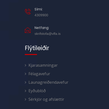
Sími:
4309900
Netfang:
skrifstofa@vlfa.is
Flýtileiðir
Kjarasamningar
Félagavefur
Launagreiðendavefur
Eyðublöð
Sérkjör og afslættir