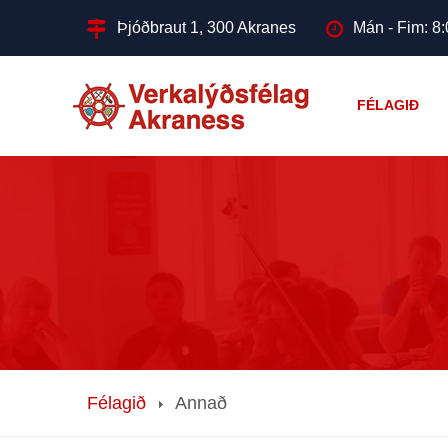
Þjóðbraut 1, 300 Akranes
Mán - Fim: 8:
FÉLAGIÐ
Félagið
Annað