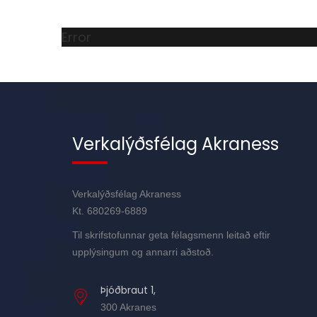
Error
Verkalýðsfélag Akraness
Verkalýðsfélag Akraness
Kt. 680269-6889
Til skrifstofunnar geta félagsmenn leitað eftir
upplýsingum og annarri aðstoð.
Þjóðbraut 1,
300 Akranes