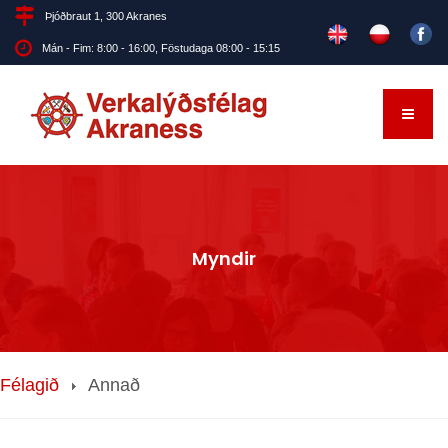
Þjóðbraut 1, 300 Akranes
Mán - Fim: 8:00 - 16:00, Föstudaga 08:00 - 15:15
Myndir
Félagið
Annað