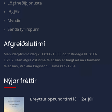
Lögfræðiþjónusta
Iðgjöld
Myndir
Senda fyrirspurn
Afgreiðslutími
Mánudag-fimmtudag kl. 08:00-16:00 og föstudaga kl. 8:00-
15:15. Utan afgreiðslutíma félagsins er hægt að ná í formann
félagsins, Vilhjálm Birgisson, í síma 865-1294.
Nýjar fréttir
Breyttur opnunartími 13. - 24. júlí