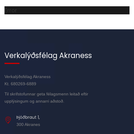
Error
Verkalýðsfélag Akraness
Verkalýðsfélag Akraness
Kt. 680269-6889
Til skrifstofunnar geta félagsmenn leitað eftir
upplýsingum og annarri aðstoð.
Þjóðbraut 1,
300 Akranes