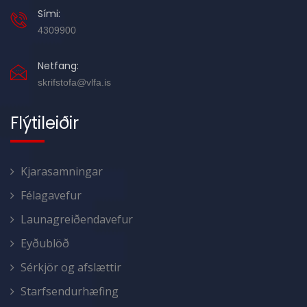
Sími:
4309900
Netfang:
skrifstofa@vlfa.is
Flýtileiðir
Kjarasamningar
Félagavefur
Launagreiðendavefur
Eyðublöð
Sérkjör og afslættir
Starfsendurhæfing