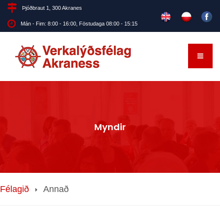
Þjóðbraut 1, 300 Akranes
Mán - Fim: 8:00 - 16:00, Föstudaga 08:00 - 15:15
Myndir
Félagið
Annað