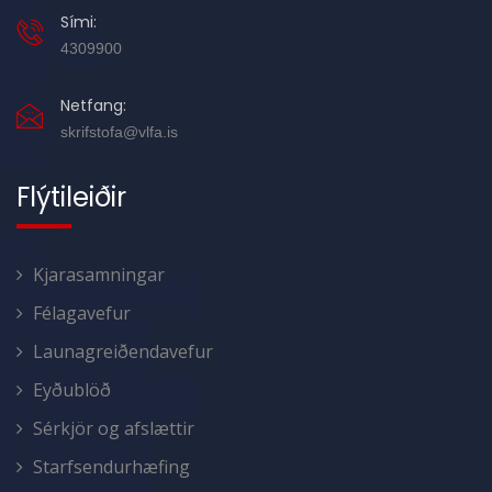
Sími:
4309900
Netfang:
skrifstofa@vlfa.is
Flýtileiðir
Kjarasamningar
Félagavefur
Launagreiðendavefur
Eyðublöð
Sérkjör og afslættir
Starfsendurhæfing