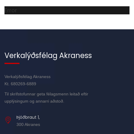
Error
Verkalýðsfélag Akraness
Verkalýðsfélag Akraness
Kt. 680269-6889
Til skrifstofunnar geta félagsmenn leitað eftir
upplýsingum og annarri aðstoð.
Þjóðbraut 1,
300 Akranes