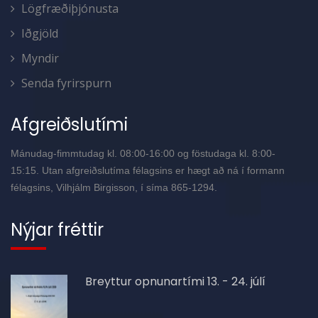
Lögfræðiþjónusta
Iðgjöld
Myndir
Senda fyrirspurn
Afgreiðslutími
Mánudag-fimmtudag kl. 08:00-16:00 og föstudaga kl. 8:00-
15:15. Utan afgreiðslutíma félagsins er hægt að ná í formann
félagsins, Vilhjálm Birgisson, í síma 865-1294.
Nýjar fréttir
Breyttur opnunartími 13. - 24. júlí