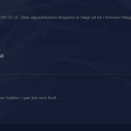
00-15:15. Utan afgreiðslutíma félagsins er hægt að ná í formann félags
lí
var haldinn í gær þar sem farið…