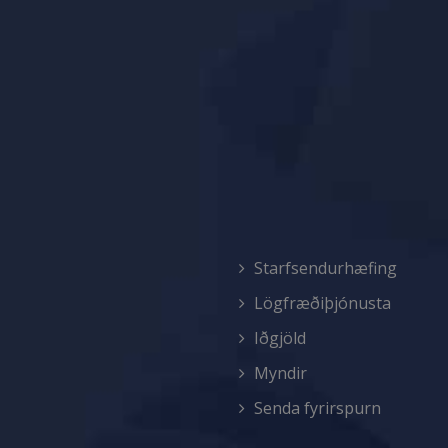
Starfsendurhæfing
Lögfræðiþjónusta
Iðgjöld
Myndir
Senda fyrirspurn