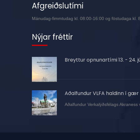
Afgreiðslutími
Mánudag-fimmtudag kl. 08:00-16:00 og föstudaga kl. 8:
Nýjar fréttir
Breyttur opnunartími 13. - 24. jú
Aðalfundur VLFA haldinn í gær
Aðalfundur Verkalýðsfélags Akraness 