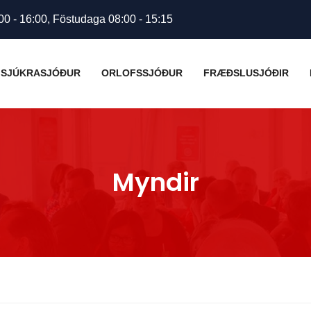
00 - 16:00, Föstudaga 08:00 - 15:15
SJÚKRASJÓÐUR
ORLOFSSJÓÐUR
FRÆÐSLUSJÓÐIR
Myndir