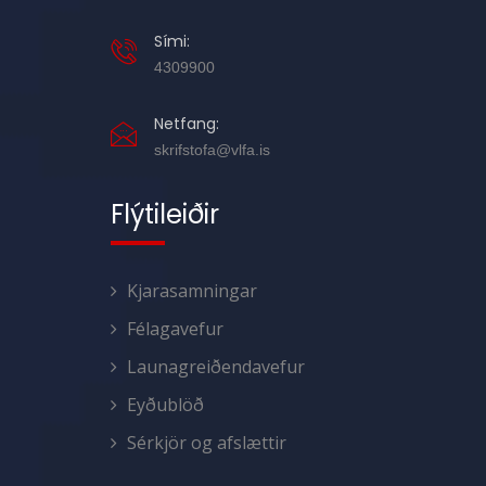
Sími:
4309900
Netfang:
skrifstofa@vlfa.is
Flýtileiðir
Kjarasamningar
Félagavefur
Launagreiðendavefur
Eyðublöð
Sérkjör og afslættir