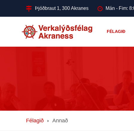
Þjóðbraut 1, 300 Akranes
Mán - Fim: 8:
FÉLAGIÐ
Félagið
Annað