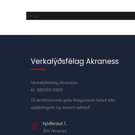
Error
Verkalýðsfélag Akraness
Verkalýðsfélag Akraness
Kt. 680269-6889
Til skrifstofunnar geta félagsmenn leitað eftir
upplýsingum og annarri aðstoð.
Þjóðbraut 1,
300 Akranes