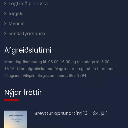
Lögfræðiþjónusta
Iðgjöld
Myndir
Senda fyrirspurn
Afgreiðslutími
Mánudag-fimmtudag kl. 08:00-16:00 og föstudaga kl. 8:00-
15:15. Utan afgreiðslutíma félagsins er hægt að ná í formann
félagsins, Vilhjálm Birgisson, í síma 865-1294.
Nýjar fréttir
Breyttur opnunartími 13. - 24. júlí