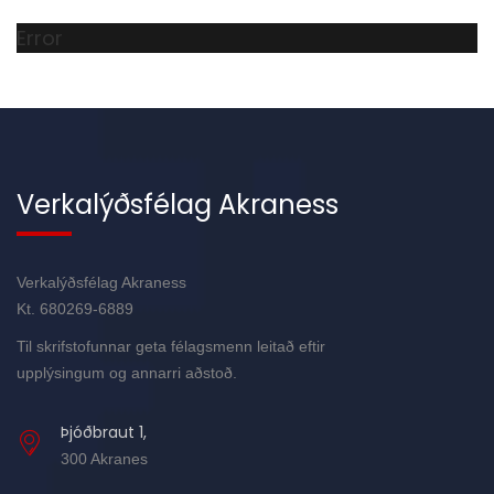
Error
Verkalýðsfélag Akraness
Verkalýðsfélag Akraness
Kt. 680269-6889
Til skrifstofunnar geta félagsmenn leitað eftir
upplýsingum og annarri aðstoð.
Þjóðbraut 1,
300 Akranes