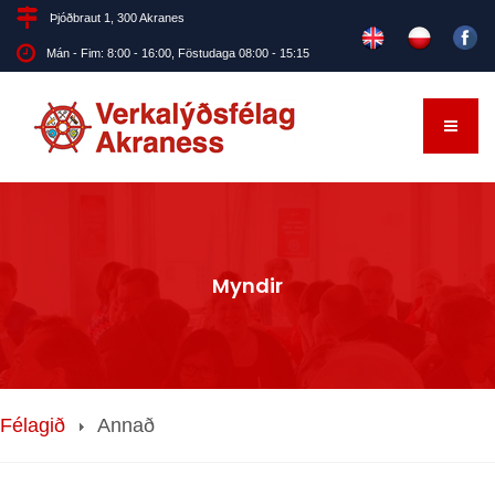
Þjóðbraut 1, 300 Akranes
Mán - Fim: 8:00 - 16:00, Föstudaga 08:00 - 15:15
Myndir
Félagið
Annað