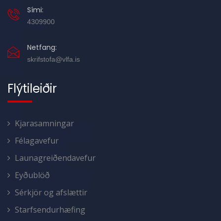
Sími:
4309900
Netfang:
skrifstofa@vlfa.is
Flýtileiðir
Kjarasamningar
Félagavefur
Launagreiðendavefur
Eyðublöð
Sérkjör og afslættir
Starfsendurhæfing