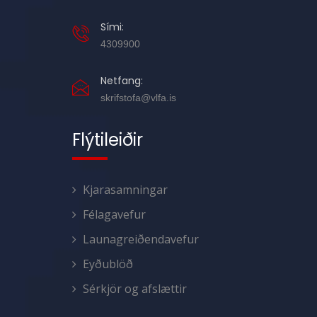
Sími:
4309900
Netfang:
skrifstofa@vlfa.is
Flýtileiðir
Kjarasamningar
Félagavefur
Launagreiðendavefur
Eyðublöð
Sérkjör og afslættir