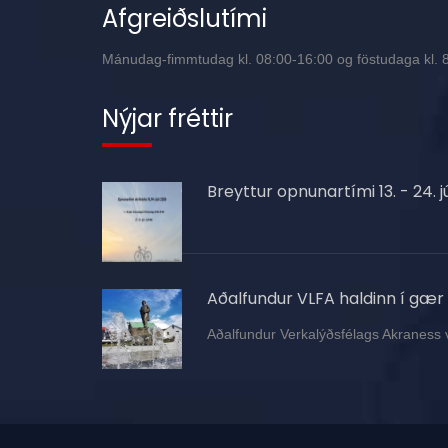
Afgreiðslutími
Mánudag-fimmtudag kl. 08:00-16:00 og föstudaga kl. 8:
Nýjar fréttir
Breyttur opnunartími 13. - 24. jú
Aðalfundur VLFA haldinn í gær
Aðalfundur Verkalýðsfélags Akraness 