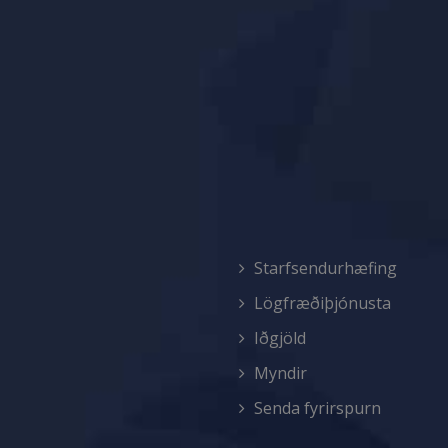
Starfsendurhæfing
Lögfræðiþjónusta
Iðgjöld
Myndir
Senda fyrirspurn