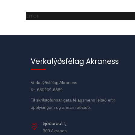
Error
Verkalýðsfélag Akraness
Verkalýðsfélag Akraness
Kt. 680269-6889
Til skrifstofunnar geta félagsmenn leitað eftir
upplýsingum og annarri aðstoð.
Þjóðbraut 1,
300 Akranes