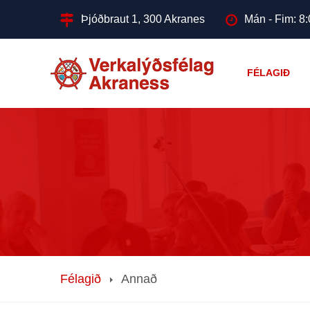
Þjóðbraut 1, 300 Akranes
Mán - Fim: 8:
FÉLAGIÐ
Félagið
Annað