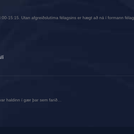
00-15:15. Utan afgreiðslutíma félagsins er hægt að ná í formann félags
lí
var haldinn í gær þar sem farið…