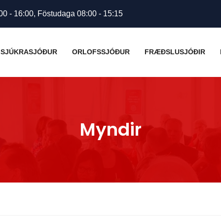
00 - 16:00, Föstudaga 08:00 - 15:15
SJÚKRASJÓÐUR
ORLOFSSJÓÐUR
FRÆÐSLUSJÓÐIR
Myndir