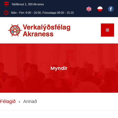
Þjóðbraut 1, 300 Akranes
Mán - Fim: 8:00 - 16:00, Föstudaga 08:00 - 15:15
Myndir
Félagið
Annað