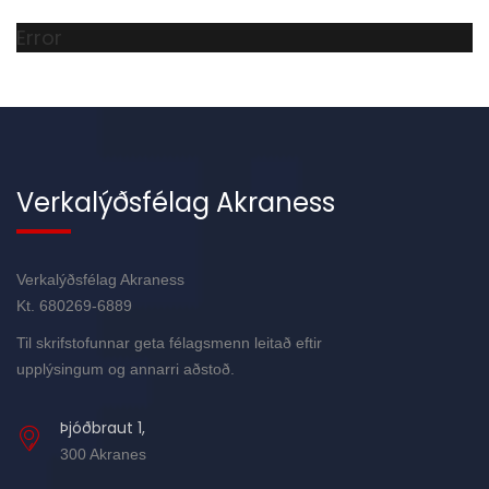
Error
Verkalýðsfélag Akraness
Verkalýðsfélag Akraness
Kt. 680269-6889
Til skrifstofunnar geta félagsmenn leitað eftir
upplýsingum og annarri aðstoð.
Þjóðbraut 1,
300 Akranes