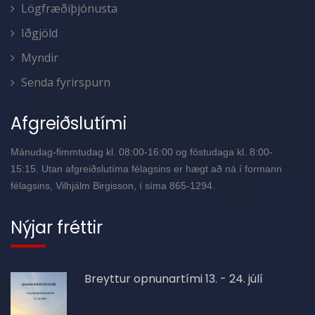
Lögfræðiþjónusta
Iðgjöld
Myndir
Senda fyrirspurn
Afgreiðslutími
Mánudag-fimmtudag kl. 08:00-16:00 og föstudaga kl. 8:00-
15:15. Utan afgreiðslutíma félagsins er hægt að ná í formann
félagsins, Vilhjálm Birgisson, í síma 865-1294.
Nýjar fréttir
Breyttur opnunartími 13. - 24. júlí