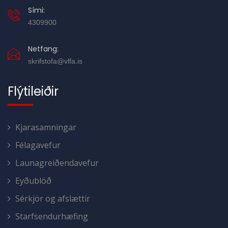
Sími:
4309900
Netfang:
skrifstofa@vlfa.is
Flýtileiðir
Kjarasamningar
Félagavefur
Launagreiðendavefur
Eyðublöð
Sérkjör og afslættir
Starfsendurhæfing