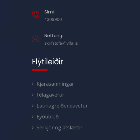
Sími:
4309900
Netfang:
skrifstofa@vlfa.is
Flýtileiðir
Kjarasamningar
Félagavefur
Launagreiðendavefur
Eyðublöð
Sérkjör og afslættir