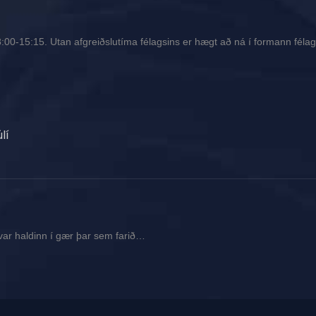
00-15:15. Utan afgreiðslutíma félagsins er hægt að ná í formann félags
lí
var haldinn í gær þar sem farið…