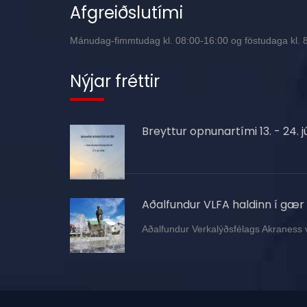
Afgreiðslutími
Mánudag-fimmtudag kl. 08:00-16:00 og föstudaga kl. 8:
Nýjar fréttir
Breyttur opnunartími 13. - 24. jú
Aðalfundur VLFA haldinn í gær
Aðalfundur Verkalýðsfélags Akraness 