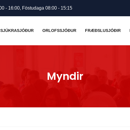
00 - 16:00, Föstudaga 08:00 - 15:15
SJÚKRASJÓÐUR
ORLOFSSJÓÐUR
FRÆÐSLUSJÓÐIR
Myndir