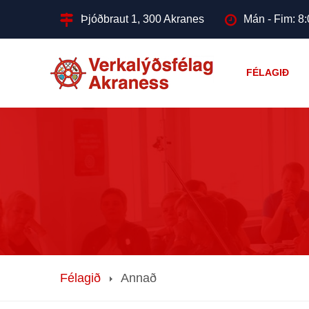
Þjóðbraut 1, 300 Akranes
Mán - Fim: 8:
FÉLAGIÐ
Félagið
Annað