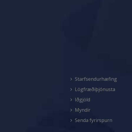
Starfsendurhæfing
Lögfræðiþjónusta
Iðgjöld
Myndir
Senda fyrirspurn