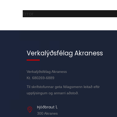
Error
Verkalýðsfélag Akraness
Verkalýðsfélag Akraness
Kt. 680269-6889
Til skrifstofunnar geta félagsmenn leitað eftir
upplýsingum og annarri aðstoð.
Þjóðbraut 1,
300 Akranes