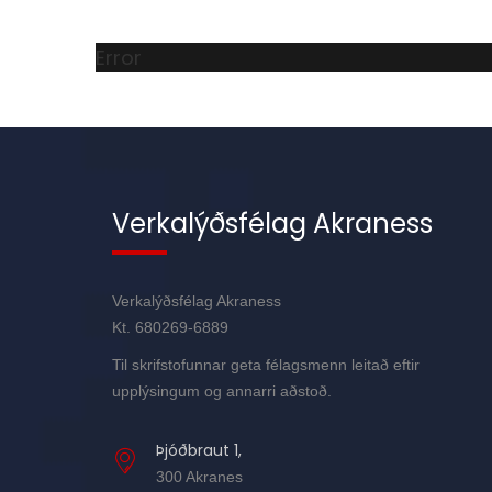
Error
Verkalýðsfélag Akraness
Verkalýðsfélag Akraness
Kt. 680269-6889
Til skrifstofunnar geta félagsmenn leitað eftir
upplýsingum og annarri aðstoð.
Þjóðbraut 1,
300 Akranes