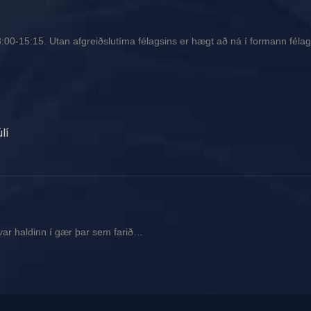
00-15:15. Utan afgreiðslutíma félagsins er hægt að ná í formann félags
lí
var haldinn í gær þar sem farið…