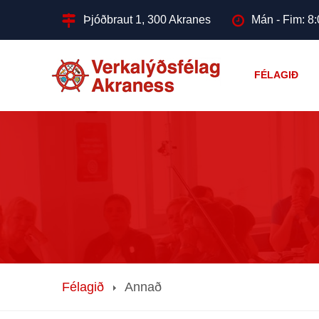
Þjóðbraut 1, 300 Akranes
Mán - Fim: 8:
FÉLAGIÐ
Félagið
Annað