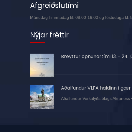
Afgreiðslutími
Mánudag-fimmtudag kl. 08:00-16:00 og föstudaga kl. 8:
Nýjar fréttir
Breyttur opnunartími 13. - 24. jú
Aðalfundur VLFA haldinn í gær
Aðalfundur Verkalýðsfélags Akraness 