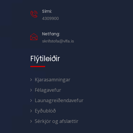
Sími:
4309900
Netfang:
skrifstofa@vlfa.is
Flýtileiðir
Kjarasamningar
Félagavefur
Launagreiðendavefur
Eyðublöð
Sérkjör og afslættir