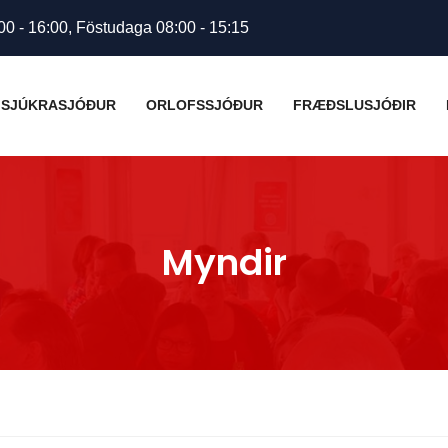
00 - 16:00, Föstudaga 08:00 - 15:15
SJÚKRASJÓÐUR
ORLOFSSJÓÐUR
FRÆÐSLUSJÓÐIR
Myndir