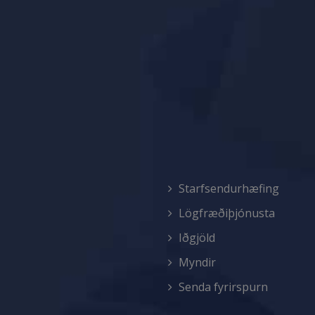
Starfsendurhæfing
Lögfræðiþjónusta
Iðgjöld
Myndir
Senda fyrirspurn