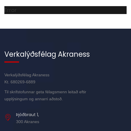
Error
Verkalýðsfélag Akraness
Verkalýðsfélag Akraness
Kt. 680269-6889
Til skrifstofunnar geta félagsmenn leitað eftir
upplýsingum og annarri aðstoð.
Þjóðbraut 1,
300 Akranes