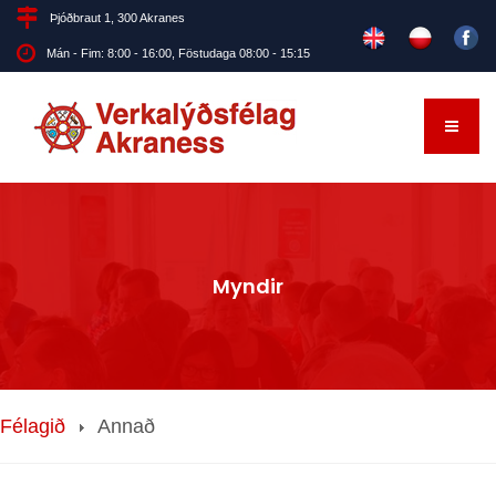
Þjóðbraut 1, 300 Akranes
Mán - Fim: 8:00 - 16:00, Föstudaga 08:00 - 15:15
Myndir
Félagið
Annað