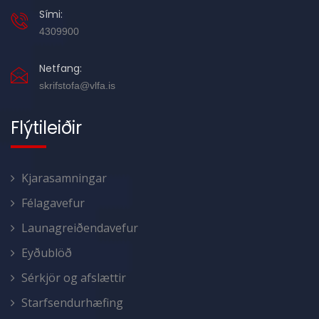
Sími:
4309900
Netfang:
skrifstofa@vlfa.is
Flýtileiðir
Kjarasamningar
Félagavefur
Launagreiðendavefur
Eyðublöð
Sérkjör og afslættir
Starfsendurhæfing