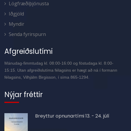
Lögfræðiþjónusta
Iðgjöld
Myndir
Senda fyrirspurn
Afgreiðslutími
Mánudag-fimmtudag kl. 08:00-16:00 og föstudaga kl. 8:00-
15:15. Utan afgreiðslutíma félagsins er hægt að ná í formann
félagsins, Vilhjálm Birgisson, í síma 865-1294.
Nýjar fréttir
Breyttur opnunartími 13. - 24. júlí