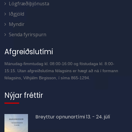
Lögfræðiþjónusta
Iðgjöld
Myndir
Senda fyrirspurn
Afgreiðslutími
Mánudag-fimmtudag kl. 08:00-16:00 og föstudaga kl. 8:00-
15:15. Utan afgreiðslutíma félagsins er hægt að ná í formann
félagsins, Vilhjálm Birgisson, í síma 865-1294.
Nýjar fréttir
Breyttur opnunartími 13. - 24. júlí