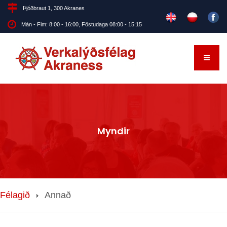
Þjóðbraut 1, 300 Akranes
Mán - Fim: 8:00 - 16:00, Föstudaga 08:00 - 15:15
Myndir
Félagið
Annað