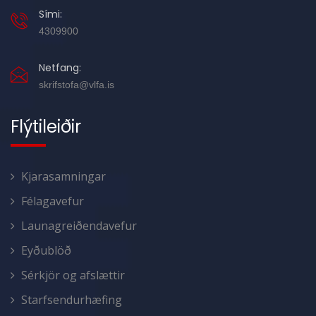
Sími:
4309900
Netfang:
skrifstofa@vlfa.is
Flýtileiðir
Kjarasamningar
Félagavefur
Launagreiðendavefur
Eyðublöð
Sérkjör og afslættir
Starfsendurhæfing