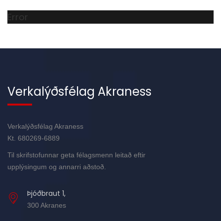
Error
Verkalýðsfélag Akraness
Verkalýðsfélag Akraness
Kt. 680269-6889
Til skrifstofunnar geta félagsmenn leitað eftir
upplýsingum og annarri aðstoð.
Þjóðbraut 1,
300 Akranes