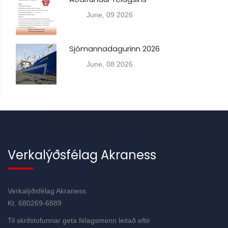
June, 09 2026
Sjómannadagurinn 2026
June, 08 2026
Verkalýðsfélag Akraness
Verkalýðsfélag Akraness
Kt. 680269-6889
Til skrifstofunnar geta félagsmenn leitað eftir