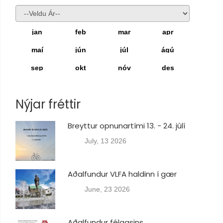
jan
feb
mar
apr
maí
jún
júl
ágú
sep
okt
nóv
des
Nýjar fréttir
Breyttur opnunartími 13. - 24. júlí
July, 13 2026
Aðalfundur VLFA haldinn í gær
June, 23 2026
Aðalfundur félagsins