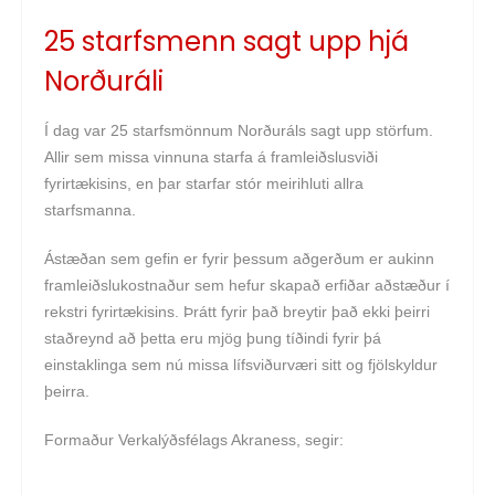
25 starfsmenn sagt upp hjá
Norðuráli
Í dag var 25 starfsmönnum Norðuráls sagt upp störfum.
Allir sem missa vinnuna starfa á framleiðslusviði
fyrirtækisins, en þar starfar stór meirihluti allra
starfsmanna.
Ástæðan sem gefin er fyrir þessum aðgerðum er aukinn
framleiðslukostnaður sem hefur skapað erfiðar aðstæður í
rekstri fyrirtækisins. Þrátt fyrir það breytir það ekki þeirri
staðreynd að þetta eru mjög þung tíðindi fyrir þá
einstaklinga sem nú missa lífsviðurværi sitt og fjölskyldur
þeirra.
Formaður Verkalýðsfélags Akraness, segir: