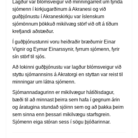
Lagður var blómsveigur við minningarreit um týnda
sjómenn í kirkjugarðinum á Akranesi og við
guðþjónustu í Akraneskirkju var íslenskum
sjómönnum þökkuð mikilvæg störf við oft á tíðum
krefjandi aðstæður.
Í guðþjónustunni voru heiðraðir bræðurnir Einar
Vignir og Eymar Einarssynir, fyrrum sjómenn, fyrir
sín störf til sjós.
Að lokinni guðþjónustu var lagður blómsveigur við
styttu sjómannsins á Akratorgi en styttan var reist til
minningar um látna sjómenn.
Sjómannadagurinn er mikilvægur hátíðisdagur,
bæði til að minnast þeirra sem hafa í gegnum árin
og áratugina stundað sjóinn sem og að þakka þeim
sem sinna enn þessari mikilvægu starfsgrein.
Sjómenn eiga stóran sess í sögu þjóðarinnar.