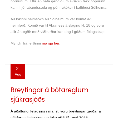
börnunum. Eftir að hafa gengið um svæðið fékk hópurinn
kaffi, hjónabandssælu og pönnukökur í kaffihúsi Sólheima.
Að lokinni heimsókn að Sólheimum var komið að
heimferð. Komið var til Akraness á slaginu kl. 18 og voru
allir ánægðir með viðburðaríkan dag í góðum félagsskap.
Myndir frá ferðinni
má sjá hér
.
21
Aug
Breytingar á bótareglum
sjúkrasjóðs
Á aðalfundi félagsins í maí sl. voru breytingar gerðar á
eftirfarandi styrkjum og tóku gildi 31. maí 2025.