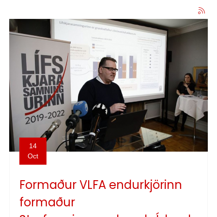
14
Oct
Formaður VLFA endurkjörinn
formaður