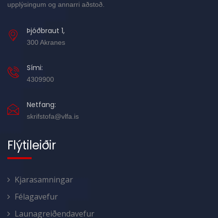
upplýsingum og annarri aðstoð.
Þjóðbraut 1,
300 Akranes
Sími:
4309900
Netfang:
skrifstofa@vlfa.is
Flýtileiðir
Kjarasamningar
Félagavefur
Launagreiðendavefur