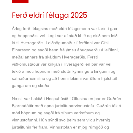
Ferð eldri félaga 2025
Árleg ferð félagsins með eldri félagsmenn var farin í gær
og heppnaðist vel. Lagt var af stað kl. 9 og ekið sem leið
lá til Hveragerðis. Leiðsögumaður í ferðinni var Gísli
Einarsson og sagði hann frá ýmsu áhugaverðu á leiðinni,
meðal annars frá skáldum Hveragerðis. Fyrsti
viðkomustaður var kirkjan í Hveragerði en þar var vel
tekið á móti hópnum með stuttri kynningu á kirkjunni og
safnaðarheimilinu og að henni lokinni var öllum frjálst að
ganga um og skoða.
Næst var haldið í Hespuhúsið í Ölfusinu en þar er Guðrún
Bjarnadóttir með opna jurtalitunarvinnustofu. Guðrún tók á
móti hópnum og sagði frá sínum verkefnum og
vinnustofunni. Hún sýndi svo þeim sem vildu hvernig
jurtalitunin fer fram. Vinnustofan er mjög rúmgóð og