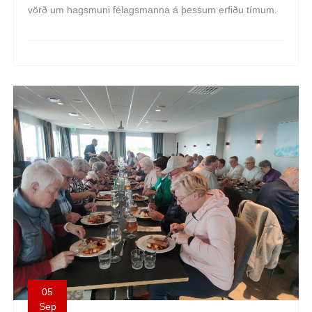
vörð um hagsmuni félagsmanna á þessum erfiðu tímum.
05
Sep