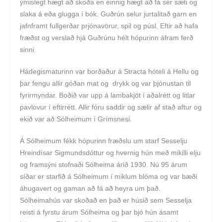
ýmislegt hægt að skoða en einnig hægt að fá sér sæti og
slaka á eða glugga í bók. Guðrún selur jurtalitað garn en
jafnframt fullgerðar prjónavörur, spil og púsl. Eftir að hafa
fræðst og verslað hjá Guðrúnu hélt hópurinn áfram ferð
sinni.
Hádegismaturinn var borðaður á Stracta hóteli á Hellu og
þar fengu allir góðan mat og drykk og var þjónustan til
fyrirmyndar. Boðið var upp á lambakjöt í aðalrétt og litlar
pavlovur í eftirrétt. Allir fóru saddir og sælir af stað aftur og
ekið var að Sólheimum í Grímsnesi.
Á Sólheimum fékk hópurinn fræðslu um starf Sesselju
Hreindísar Sigmundsdóttur og hvernig hún með mikilli elju
og framsýni stofnaði Sólheima árið 1930. Nú 95 árum
síðar er starfið á Sólheimum í miklum blóma og var bæði
áhugavert og gaman að fá að heyra um það.
Sólheimahús var skoðað en það er húsið sem Sesselja
reisti á fyrstu árum Sólheima og þar bjó hún ásamt