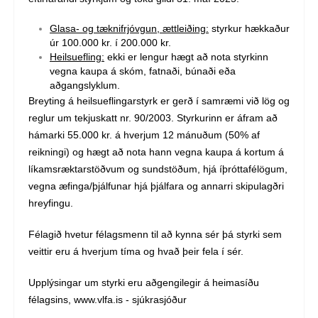
Glasa- og tæknifrjóvgun, ættleiðing:
styrkur hækkaður
úr 100.000 kr. í 200.000 kr.
Heilsuefling:
ekki er lengur hægt að nota styrkinn
vegna kaupa á skóm, fatnaði, búnaði eða
aðgangslyklum.
Breyting á heilsueflingarstyrk er gerð í samræmi við lög og
reglur um tekjuskatt nr. 90/2003. Styrkurinn er áfram að
hámarki 55.000 kr. á hverjum 12 mánuðum (50% af
reikningi) og hægt að nota hann vegna kaupa á kortum á
líkamsræktarstöðvum og sundstöðum, hjá íþróttafélögum,
vegna æfinga/þjálfunar hjá þjálfara og annarri skipulagðri
hreyfingu.
Félagið hvetur félagsmenn til að kynna sér þá styrki sem
veittir eru á hverjum tíma og hvað þeir fela í sér.
Upplýsingar um styrki eru aðgengilegir á heimasíðu
félagsins,
www.vlfa.is
-
sjúkrasjóður