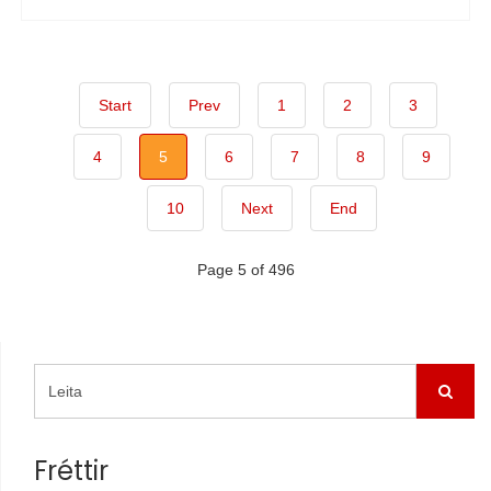
Start
Prev
1
2
3
4
5
6
7
8
9
10
Next
End
Page 5 of 496
Fréttir