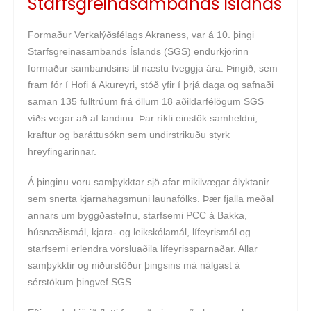
Starfsgreinasambands Íslands
Formaður Verkalýðsfélags Akraness, var á 10. þingi
Starfsgreinasambands Íslands (SGS) endurkjörinn
formaður sambandsins til næstu tveggja ára. Þingið, sem
fram fór í Hofi á Akureyri, stóð yfir í þrjá daga og safnaði
saman 135 fulltrúum frá öllum 18 aðildarfélögum SGS
víðs vegar að af landinu. Þar ríkti einstök samheldni,
kraftur og baráttusókn sem undirstrikuðu styrk
hreyfingarinnar.
Á þinginu voru samþykktar sjö afar mikilvægar ályktanir
sem snerta kjarnahagsmuni launafólks. Þær fjalla meðal
annars um byggðastefnu, starfsemi PCC á Bakka,
húsnæðismál, kjara- og leikskólamál, lífeyrismál og
starfsemi erlendra vörsluaðila lífeyrissparnaðar. Allar
samþykktir og niðurstöður þingsins má nálgast á
sérstökum þingvef SGS.