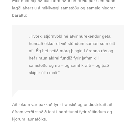
Eftir endurkjörið flutti formaðurinn ræðu þar sem hann
lagði áherslu á mikilvægi samstöðu og sameiginlegrar
baráttu:
„Hvorki stjórnvöld né atvinnurekendur geta
hunsað okkur ef við stöndum saman sem eitt
afl. Ég hef setið mörg þingin í áranna rás og
hef í raun aldrei fundið fyrir jafnmikilli
samstöðu og nú – og samt krafti – og það
skiptir öllu máli.“
Að lokum var þakkað fyrir traustið og undirstrikað að
áfram verði staðið fast í baráttunni fyrir réttindum og
kjörum launafólks.