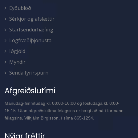
Eyðublöð
Sérkjör og afslættir
Starfsendurhæfing
Lögfræðiþjónusta
Iðgjöld
Myndir
Senda fyrirspurn
Afgreiðslutími
Mánudag-fimmtudag kl. 08:00-16:00 og föstudaga kl. 8:00-
15:15. Utan afgreiðslutíma félagsins er hægt að ná í formann
félagsins, Vilhjálm Birgisson, í síma 865-1294.
Nýjar fréttir