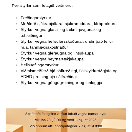
Þeir styrkir sem félagið veitir eru;
Fæðingarstyrkur
Meðferð sjúkraþjálfara, sjúkranuddara, kírópraktors
Styrkur vegna glasa- og tæknifrjóvgunar og
ættleiðingar
Styrkur vegna heilsufarsskoðunar, undir það fellur
m.a. tannlæknakostnaður
Styrkur vegna gleraugna og linsukaupa
Styrkur vegna heyrnartækjakaupa
Heilsueflingarstyrkur
Viðtalsmeðferð hjá sálfræðingi, fjölskylduráðgjafa og
ADHD greining hjá sálfræðingi
Styrkur vegna göngugreiningar og innleggja