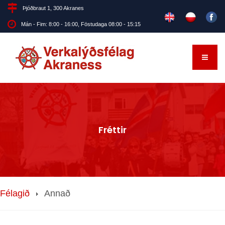
Þjóðbraut 1, 300 Akranes
Mán - Fim: 8:00 - 16:00, Föstudaga 08:00 - 15:15
Fréttir
Félagið
Annað