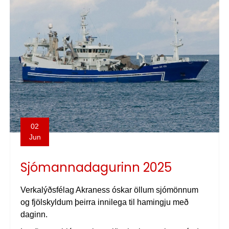
02
Jun
Sjómannadagurinn 2025
Verkalýðsfélag Akraness óskar öllum sjómönnum
og fjölskyldum þeirra innilega til hamingju með
daginn.