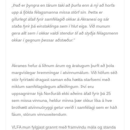
„Það er þyngra en tárum taki að þurfa enn á ný að horfa
upp á fjölda félagsmanna missa störf sín. Þetta er
gífurlegt áfall fyrir samfélagið okkar á Akranesi og sár
staða fyrir þá einstaklinga sem í hlut eiga. Við munum
gera allt sem í okkar valdi stendur til að styðja félagsmenn
okkar í gegnum þessar aðstæður.“
Akranes hefur á liðnum árum og áratugum þurft að þola
margvíslegar hremmingar í atvinnumálum. Við höfum séð
stór fyrirtæki dragast saman eða hætta starfsemi með
miklum samfélagslegum afleiðingum. Því eru
uppsagnirnar hjá Norðuráli ekki aðeins áfall fyrir þá 25
sem missa vinnuna, heldur minna þær okkur líka á hve
brothætt atvinnuöryggi getur verið í samfélagi sem er háð
fáum, stórum vinnuveitendum.
VLFA mun fylgjast grannt með framvindu mála og standa