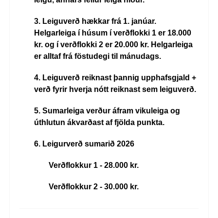
3. Leiguverð hækkar frá 1. janúar.
Helgarleiga í húsum í verðflokki 1 er 18.000
kr. og í verðflokki 2 er 20.000 kr. Helgarleiga
er alltaf frá föstudegi til mánudags.
4. Leiguverð reiknast þannig upphafsgjald +
verð fyrir hverja nótt reiknast sem leiguverð.
5. Sumarleiga verður áfram vikuleiga og
úthlutun ákvarðast af fjölda punkta.
6. Leigurverð sumarið 2026
Verðflokkur 1 - 28.000 kr.
Verðflokkur 2 - 30.000 kr.