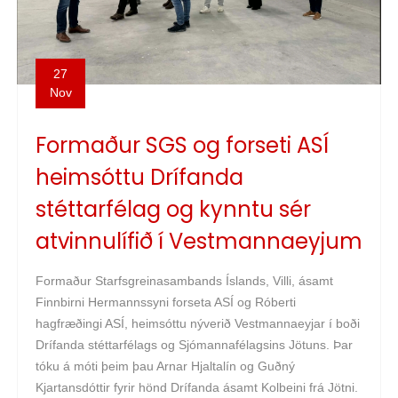
27
Nov
Formaður SGS og forseti ASÍ
heimsóttu Drífanda
stéttarfélag og kynntu sér
atvinnulífið í Vestmannaeyjum
Formaður Starfsgreinasambands Íslands, Villi, ásamt
Finnbirni Hermannssyni forseta ASÍ og Róberti
hagfræðingi ASÍ, heimsóttu nýverið Vestmannaeyjar í boði
Drífanda stéttarfélags og Sjómannafélagsins Jötuns. Þar
tóku á móti þeim þau Arnar Hjaltalín og Guðný
Kjartansdóttir fyrir hönd Drífanda ásamt Kolbeini frá Jötni.