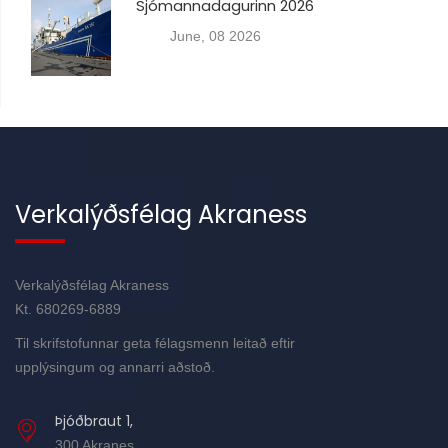
Sjómannadagurinn 2026
June, 08 2026
Verkalýðsfélag Akraness
Verkalýðsfélag Akraness
Kt. 680269-6889
Til skrifstofunnar geta félagsmenn leitað eftir
upplýsingum og annarri aðstoð.
Þjóðbraut 1,
300 Akranes