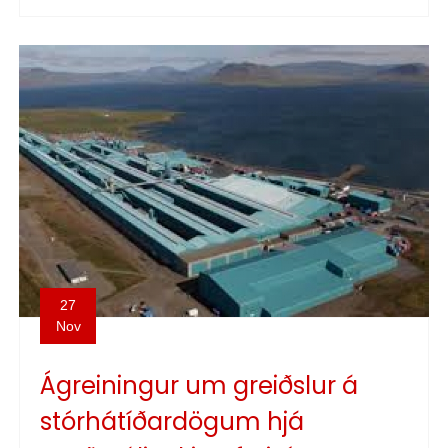
27
Nov
Ágreiningur um greiðslur á
stórhátíðardögum hjá