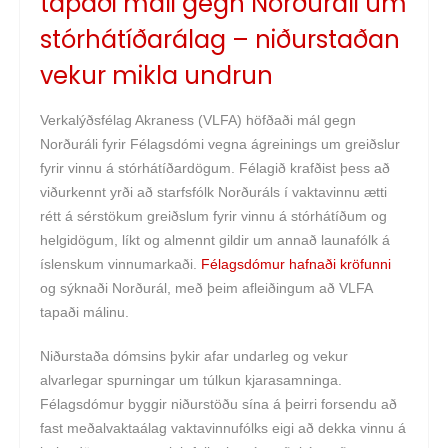
tapaði máli gegn Norðuráli um
stórhátíðarálag – niðurstaðan
vekur mikla undrun
Verkalýðsfélag Akraness (VLFA) höfðaði mál gegn
Norðuráli fyrir Félagsdómi vegna ágreinings um greiðslur
fyrir vinnu á stórhátíðardögum. Félagið krafðist þess að
viðurkennt yrði að starfsfólk Norðuráls í vaktavinnu ætti
rétt á sérstökum greiðslum fyrir vinnu á stórhátíðum og
helgidögum, líkt og almennt gildir um annað launafólk á
íslenskum vinnumarkaði.
Félagsdómur hafnaði kröfunni
og sýknaði Norðurál, með þeim afleiðingum að VLFA
tapaði málinu.
Niðurstaða dómsins þykir afar undarleg og vekur
alvarlegar spurningar um túlkun kjarasamninga.
Félagsdómur byggir niðurstöðu sína á þeirri forsendu að
fast meðalvaktaálag vaktavinnufólks eigi að dekka vinnu á