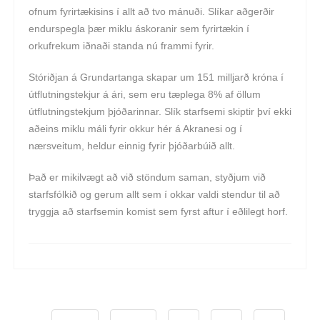
ofnum fyrirtækisins í allt að tvo mánuði. Slíkar aðgerðir
endurspegla þær miklu áskoranir sem fyrirtækin í
orkufrekum iðnaði standa nú frammi fyrir.
Stóriðjan á Grundartanga skapar um 151 milljarð króna í
útflutningstekjur á ári, sem eru tæplega 8% af öllum
útflutningstekjum þjóðarinnar. Slík starfsemi skiptir því ekki
aðeins miklu máli fyrir okkur hér á Akranesi og í
nærsveitum, heldur einnig fyrir þjóðarbúið allt.
Það er mikilvægt að við stöndum saman, styðjum við
starfsfólkið og gerum allt sem í okkar valdi stendur til að
tryggja að starfsemin komist sem fyrst aftur í eðlilegt horf.