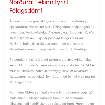
Norðuráli tekinn fyrir í
Félagsdómi
Ágreiningur um greiðslu fyrir vinnu á stórhátíðardögum
hjá Norðuráli var tekinn fyrir í Félagsdómi þriðjudaginn 24.
nóvember. Verkalýðsfélag Akraness og nágrennis (VLFA)
stefndi fyrirtækinu í kjölfar þess að félagið telur að
Norðurál hafi ekki greitt starfsmönnum samkvæmt
ákvæðum kjarasamnings um laun á stórhátíðardögum.
Forsendur málsins lúta að túlkun á greiðslufyrirkomulagi
sem gildir um starfsmenn sem vinna yfir stórhátíðir. VLFA
telur að Norðurál hafi ekki framfylgt skýrum ákvæðum
kjarasamnings og leitaði því réttar með því að vísa málinu
til Félagsdóms.
Formaður VLFA, sem gaf skýrslu fyrir dómnum, segir að
málflutningurinn hafi farið vel fram og að sjónarmið
félagsins hafi komið skýrt og rökstuddt fram. Hann ítrekar