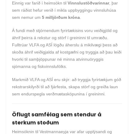
Einnig var farið í heimsókn til
Vinnslustöðvarinnar
, þar
sem ráðist hefur verið í mikla uppbyggingu vinnsluhúsa
sem nemur um
5 milljörðum króna
.
Á fundi með stjórnendum fyrirtækisins voru veiðigjöld og
áhrif þeirra á rekstur og störf í greininni til umræðu.
Fulltrúar VLFA og ASÍ lögðu áherslu á mikilvægi þess að
skoða áhrif veiðigjalda af kostgæfni og tryggja að þau leiði
hvorki til samþjöppunar né minna atvinnuöryggis
sjómanna og fiskvinnslufólks.
Markmið VLFA og ASÍ eru skýr: að tryggja fyrirtækjum góð
rekstrarskilyrði til að fjárfesta, skapa störf og greiða laun
sem endurspegla verðmætasköpunina í greininni.
Öflugt samfélag sem stendur á
sterkum stoðum
Heimsóknin til Vestmannaeyja var afar upplýsandi og