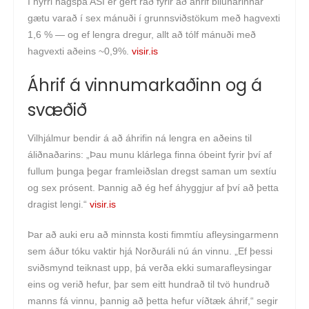
Í nýrri hagspá ASÍ er gert ráð fyrir að áhrif bilunarinnar
gætu varað í sex mánuði í grunn­sviðs­tökum með hagvexti
1,6 % — og ef lengra dregur, allt að tólf mánuði með
hagvexti aðeins ~0,9%.
visir.is
Áhrif á vinnu­markaðinn og á
svæðið
Vilhjálmur bendir á að áhrifin ná lengra en aðeins til
áliðnaðarins: „Þau munu klárlega finna óbeint fyrir því af
fullum þunga þegar framleiðslan dregst saman um sextíu
og sex prósent. Þannig að ég hef áhyggjur af því að þetta
dragist lengi.“
visir.is
Þar að auki eru að minnsta kosti fimmtíu afleysingarmenn
sem áður tóku vaktir hjá Norðuráli nú án vinnu. „Ef þessi
sviðsmynd teiknast upp, þá verða ekki sumarafleysingar
eins og verið hefur, þar sem eitt hundrað til tvö hundruð
manns fá vinnu, þannig að þetta hefur víðtæk áhrif,“ segir