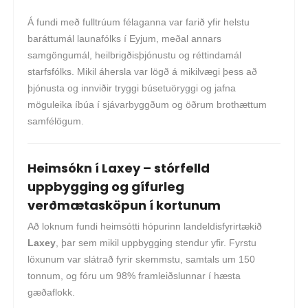
Á fundi með fulltrúum félaganna var farið yfir helstu
baráttumál launafólks í Eyjum, meðal annars
samgöngumál, heilbrigðisþjónustu og réttindamál
starfsfólks. Mikil áhersla var lögð á mikilvægi þess að
þjónusta og innviðir tryggi búsetuöryggi og jafna
möguleika íbúa í sjávarbyggðum og öðrum brothættum
samfélögum.
Heimsókn í Laxey – stórfelld
uppbygging og gífurleg
verðmætasköpun í kortunum
Að loknum fundi heimsótti hópurinn landeldisfyrirtækið
Laxey
, þar sem mikil uppbygging stendur yfir. Fyrstu
löxunum var slátrað fyrir skemmstu, samtals um 150
tonnum, og fóru um 98% framleiðslunnar í hæsta
gæðaflokk.