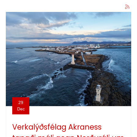
29
Dec
Verkalýðsfélag Akraness