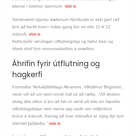
bilunar í tveimur spennum.
visir.is
Samkvæmt nýjustu áætlunum Norðuráls er ekki gert ráð
fyrir að kerlið komi í fullan gang fyrr en eftir 11 til 12
mánuði.
visir.is
Þetta þýðir verulegan útflutnings­tap og hefur bein og
óbein áhrif fyrir vinnu­markaðinn á svæðinu.
Áhrifin fyrir útflutning og
hagkerfi
Formaður Verkalýðsfélags Akraness, Vilhjálmur Birgisson,
varar við að um stórt vondt mál sé að ræða: „Við skulum
alveg átta okkur á því að hér er verið að tala um tapaðar
útflutningstekjur sem nema upp undir sex milljörðum
króna á mánuði. Þannig að hver mánuður er mjög dýr fyrir
íslenskt þjóðarbú.“
visir.is