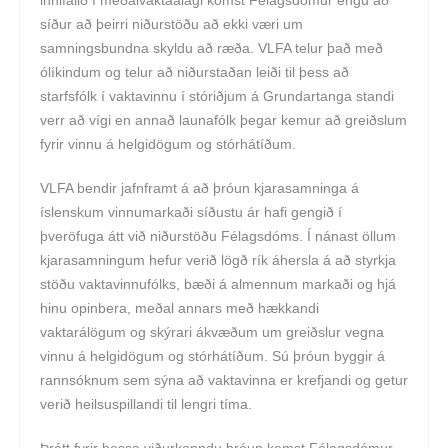
síður að þeirri niðurstöðu að ekki væri um
samningsbundna skyldu að ræða. VLFA telur það með
ólíkindum og telur að niðurstaðan leiði til þess að
starfsfólk í vaktavinnu í stóriðjum á Grundartanga standi
verr að vígi en annað launafólk þegar kemur að greiðslum
fyrir vinnu á helgidögum og stórhátíðum.
VLFA bendir jafnframt á að þróun kjarasamninga á
íslenskum vinnumarkaði síðustu ár hafi gengið í
þveröfuga átt við niðurstöðu Félagsdóms. Í nánast öllum
kjarasamningum hefur verið lögð rík áhersla á að styrkja
stöðu vaktavinnufólks, bæði á almennum markaði og hjá
hinu opinbera, meðal annars með hækkandi
vaktarálögum og skýrari ákvæðum um greiðslur vegna
vinnu á helgidögum og stórhátíðum. Sú þróun byggir á
rannsóknum sem sýna að vaktavinna er krefjandi og getur
verið heilsuspillandi til lengri tíma.
Þrátt fyrir þessa viðurkenndu þróun kemst Félagsdómur