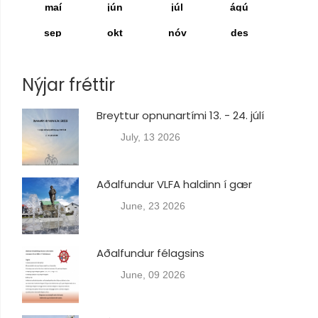
maí
jún
júl
ágú
sep
okt
nóv
des
Nýjar fréttir
Breyttur opnunartími 13. - 24. júlí
July, 13 2026
Aðalfundur VLFA haldinn í gær
June, 23 2026
Aðalfundur félagsins
June, 09 2026