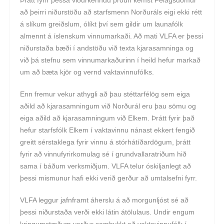
að þeirri niðurstöðu að starfsmenn Norðuráls eigi ekki rétt
á slíkum greiðslum, ólíkt því sem gildir um launafólk
almennt á íslenskum vinnumarkaði. Að mati VLFA er þessi
niðurstaða bæði í andstöðu við texta kjarasamninga og
við þá stefnu sem vinnumarkaðurinn í heild hefur markað
um að bæta kjör og vernd vaktavinnufólks.
Enn fremur vekur athygli að þau stéttarfélög sem eiga
aðild að kjarasamningum við Norðurál eru þau sömu og
eiga aðild að kjarasamningum við Elkem. Þrátt fyrir það
hefur starfsfólk Elkem í vaktavinnu nánast ekkert fengið
greitt sérstaklega fyrir vinnu á stórhátíðardögum, þrátt
fyrir að vinnufyrirkomulag sé í grundvallaratriðum hið
sama í báðum verksmiðjum. VLFA telur óskiljanlegt að
þessi mismunur hafi ekki verið gerður að umtalsefni fyrr.
VLFA leggur jafnframt áherslu á að morgunljóst sé að
þessi niðurstaða verði ekki látin átölulaus. Undir engum
kringumstæðum verður samþykkt að vaktavinnufólk í