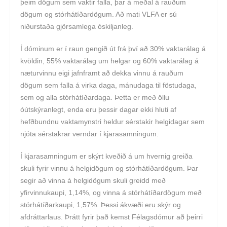
þeim dögum sem vaktir falla, þar á meðal á rauðum
dögum og stórhátíðardögum. Að mati VLFA er sú
niðurstaða gjörsamlega óskiljanleg.
Í dóminum er í raun gengið út frá því að 30% vaktarálag á
kvöldin, 55% vaktarálag um helgar og 60% vaktarálag á
næturvinnu eigi jafnframt að dekka vinnu á rauðum
dögum sem falla á virka daga, mánudaga til föstudaga,
sem og alla stórhátíðardaga. Þetta er með öllu
óútskýranlegt, enda eru þessir dagar ekki hluti af
hefðbundnu vaktamynstri heldur sérstakir helgidagar sem
njóta sérstakrar verndar í kjarasamningum.
Í kjarasamningum er skýrt kveðið á um hvernig greiða
skuli fyrir vinnu á helgidögum og stórhátíðardögum. Þar
segir að vinna á helgidögum skuli greidd með
yfirvinnukaupi, 1,14%, og vinna á stórhátíðardögum með
stórhátíðarkaupi, 1,57%. Þessi ákvæði eru skýr og
afdráttarlaus. Þrátt fyrir það kemst Félagsdómur að þeirri