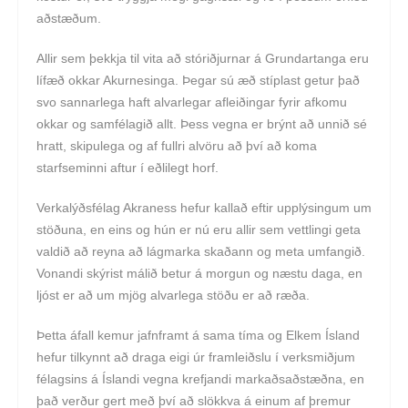
aðstæðum.
Allir sem þekkja til vita að stóriðjurnar á Grundartanga eru
lífæð okkar Akurnesinga. Þegar sú æð stíplast getur það
svo sannarlega haft alvarlegar afleiðingar fyrir afkomu
okkar og samfélagið allt. Þess vegna er brýnt að unnið sé
hratt, skipulega og af fullri alvöru að því að koma
starfseminni aftur í eðlilegt horf.
Verkalýðsfélag Akraness hefur kallað eftir upplýsingum um
stöðuna, en eins og hún er nú eru allir sem vettlingi geta
valdið að reyna að lágmarka skaðann og meta umfangið.
Vonandi skýrist málið betur á morgun og næstu daga, en
ljóst er að um mjög alvarlega stöðu er að ræða.
Þetta áfall kemur jafnframt á sama tíma og Elkem Ísland
hefur tilkynnt að draga eigi úr framleiðslu í verksmiðjum
félagsins á Íslandi vegna krefjandi markaðsaðstæðna, en
það verður gert með því að slökkva á einum af þremur