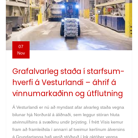
07
Nov
Graf­alvarleg staða í starfsum­
hverfi á Vesturlandi – áhrif á
vinnu­markaðinn og útflutning
Á Vesturlandi er nú að myndast afar alvarleg staða vegna
bilunar hjá Norðurál á áliðnaði, sem leggur stór­an hluta
atvinnu­lífsins á svæðinu undir þrýsting. Í frétt Vísis kemur
fram að framleiðsla í annarri af tveimur kerlínum álversins
á Grundartanga hafi verið stöðvuð í lok október vegna