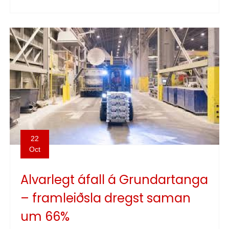
22
Oct
Alvarlegt áfall á Grundartanga
– framleiðsla dregst saman
um 66%