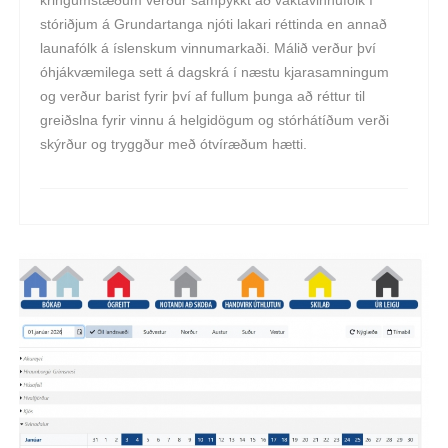
stóriðjum á Grundartanga njóti lakari réttinda en annað
launafólk á íslenskum vinnumarkaði. Málið verður því
óhjákvæmilega sett á dagskrá í næstu kjarasamningum
og verður barist fyrir því af fullum þunga að réttur til
greiðslna fyrir vinnu á helgidögum og stórhátíðum verði
skýrður og tryggður með ótvíræðum hætti.