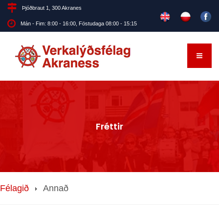
Þjóðbraut 1, 300 Akranes
Mán - Fim: 8:00 - 16:00, Föstudaga 08:00 - 15:15
Fréttir
Félagið
Annað