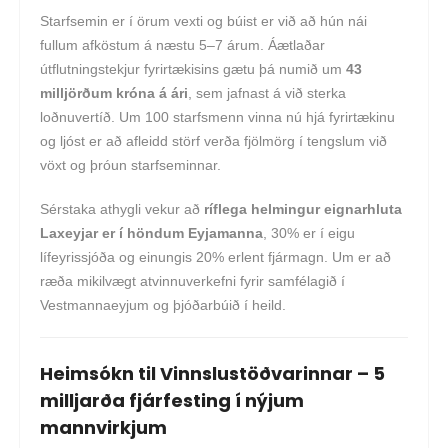
Starfsemin er í örum vexti og búist er við að hún nái
fullum afköstum á næstu 5–7 árum. Áætlaðar
útflutningstekjur fyrirtækisins gætu þá numið um
43
milljörðum króna á ári
, sem jafnast á við sterka
loðnuvertíð. Um 100 starfsmenn vinna nú hjá fyrirtækinu
og ljóst er að afleidd störf verða fjölmörg í tengslum við
vöxt og þróun starfseminnar.
Sérstaka athygli vekur að
ríflega helmingur eignarhluta
Laxeyjar er í höndum Eyjamanna
, 30% er í eigu
lífeyrissjóða og einungis 20% erlent fjármagn. Um er að
ræða mikilvægt atvinnuverkefni fyrir samfélagið í
Vestmannaeyjum og þjóðarbúið í heild.
Heimsókn til Vinnslustöðvarinnar – 5
milljarða fjárfesting í nýjum
mannvirkjum