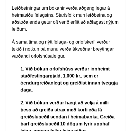
Leiðbeiningar um bókanir verða aðgengilegar á
heimasíðu félagsins. Starfsfólk mun leiðbeina og
aðstoða enda getur oft verið erfitt að aðlagast nýjum
leiðum.
Á sama tíma og nýtt félaga- og orlofskerfi verður
tekið í notkun þá munu verða ákveðnar breytingar
varðandi orlofshúsaleigur.
1. Við bókun orlofshúss verður innheimt
staðfestingargjald, 1.000 kr., sem er
óendurgreiðanlegt og greiðist innan tveggja
daga.
2. Við bókun verður hægt að velja á milli
þess að greiða strax með korti eða fá
greiðsluseðil sendan í heimabanka. Greiða
þarf greiðsluseðil 10 dögum fyrir upphaf
leigu, annars fellur leiga niður.