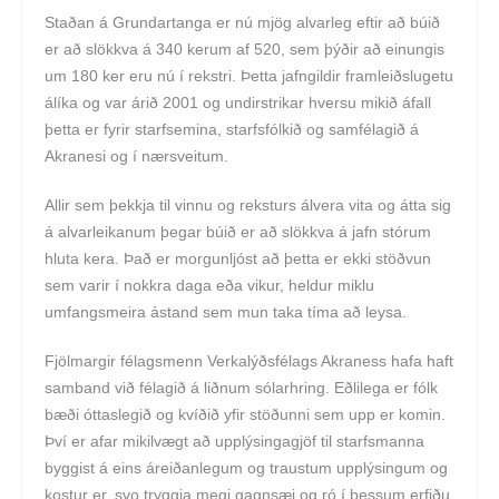
Staðan á Grundartanga er nú mjög alvarleg eftir að búið
er að slökkva á 340 kerum af 520, sem þýðir að einungis
um 180 ker eru nú í rekstri. Þetta jafngildir framleiðslugetu
álíka og var árið 2001 og undirstrikar hversu mikið áfall
þetta er fyrir starfsemina, starfsfólkið og samfélagið á
Akranesi og í nærsveitum.
Allir sem þekkja til vinnu og reksturs álvera vita og átta sig
á alvarleikanum þegar búið er að slökkva á jafn stórum
hluta kera. Það er morgunljóst að þetta er ekki stöðvun
sem varir í nokkra daga eða vikur, heldur miklu
umfangsmeira ástand sem mun taka tíma að leysa.
Fjölmargir félagsmenn Verkalýðsfélags Akraness hafa haft
samband við félagið á liðnum sólarhring. Eðlilega er fólk
bæði óttaslegið og kvíðið yfir stöðunni sem upp er komin.
Því er afar mikilvægt að upplýsingagjöf til starfsmanna
byggist á eins áreiðanlegum og traustum upplýsingum og
kostur er, svo tryggja megi gagnsæi og ró í þessum erfiðu