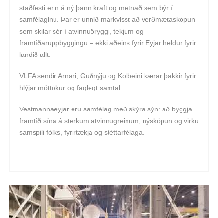
staðfesti enn á ný þann kraft og metnað sem býr í
samfélaginu. Þar er unnið markvisst að verðmætasköpun
sem skilar sér í atvinnuöryggi, tekjum og
framtíðaruppbyggingu – ekki aðeins fyrir Eyjar heldur fyrir
landið allt.
VLFA sendir Arnari, Guðnýju og Kolbeini kærar þakkir fyrir
hlýjar móttökur og faglegt samtal.
Vestmannaeyjar eru samfélag með skýra sýn: að byggja
framtíð sína á sterkum atvinnugreinum, nýsköpun og virku
samspili fólks, fyrirtækja og stéttarfélaga.