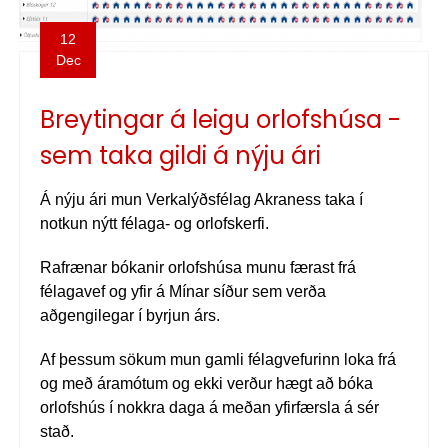
12
Dec
Breytingar á leigu orlofshúsa -
sem taka gildi á nýju ári
Á nýju ári mun Verkalýðsfélag Akraness taka í
notkun nýtt félaga- og orlofskerfi.
Rafrænar bókanir orlofshúsa munu færast frá
félagavef og yfir á Mínar síður sem verða
aðgengilegar í byrjun árs.
Af þessum sökum mun gamli félagvefurinn loka frá
og með áramótum og ekki verður hægt að bóka
orlofshús í nokkra daga á meðan yfirfærsla á sér
stað.