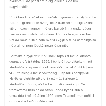
niðurstöðu að þessi grein eigi einungis við um
dagvinnufólk.
VLFA bendir á að ekkert í orðalagi greinarinnar styðji slíka
túlkun. Í greininni er hvergi tekið fram að hún eigi aðeins
við um dagvinnumenn né eru þar að finna undanþágur
fyrir vaktavinnufólk í stóriðjum. Að mati félagsins er hér
um að ræða túlkun sem hvorki byggir á texta samningsins
né á almennum lögskýringarsjónarmiðum.
Sérstaka athygli vekur að málið tapaðist meðal annars
vegna bréfs frá árinu 1999. Í því bréfi var viðurkennt að
stórhátíðarálag væri hvorki innifalið í né tekið tillit til þess
við útreikning á meðalvaktaálagi. Í kjölfarið samþykkti
Norðurál einhliða að greiða stórhátíðarkaup á
stórhátíðardögum, að frádregnu yfirvinnukaupi. Sú
framkvæmd mun halda áfram, enda byggir hún á
umræddu bréfi frá árinu 1999, sem Félagsdómur lagði til
grundvallar í niðurstöðu sinni.