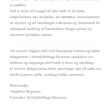
á svæðinu.
Það er brýnt að tryggja að allar leiðir til að stytta
viðgerðarfasa séu skoðaðar, að nærtækur vinnu­markaður
sé styrktur og að samfélagið á Akranesi og Vesturlandi fái
viðeigandi stuðning ef framleiðslan dregst saman og
starfsemi fyrirtækja raskast.
Við munum fylgjast náið með fram­gangi málsins og halda
félagsmenn í Verkalýðsfélagi Akraness upplýstum um
stöðuna og mögulega áhrif bæði á vinnu og samfélag.
Ef einhver félags­manna hefur spurningar eða vill ræða um
áhrifin á þeirra stöðu, endilega hafðu samband.
Með kveðju,
Vilhjálmur Birgisson
Formaður Verkalýðsfélags Akraness