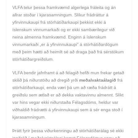
VLFA telur þessa framkvæmd algerlega fráleita og án
allrar stoðar í kjarasamningum. Slíkur frádráttur á
yfirvinnukaupi frá stórhátíðarkaupi þekkist ekki á
íslenskum vinnumarkaði og er ekki sambærilegur við
neina almenna framkvæmd. Enginn á íslenskum
vinnumarkaði „er á yfirvinnukaupi“ á stórhátíðardögum
með þeim hætti að heimilt sé að draga það frá sérstökum
stórhátíðargreiðslum.
VLFA bendir jafnframt á að félagið hefði mun frekar getað
skilið þá niðurstöðu að dregið yrði
meðalvaktaálagið
frá
stórhátíðarkaupi, enda væri þá um að ræða frádrátt á
greiðslu sem ætlað er að dekka vaktavinnu almennt. Slíkt
var hins vegar ekki niðurstaða Félagsdóms, heldur var
viðhaldið frádrætti á yfirvinnukaupi sem á sér enga stoð í
kjarasamningum.
Þrátt fyrir þessa viðurkenningu að stórhátíðarálag sé ekki
innifalið í meðalvaktaálagi komst Félagsdómur engu að