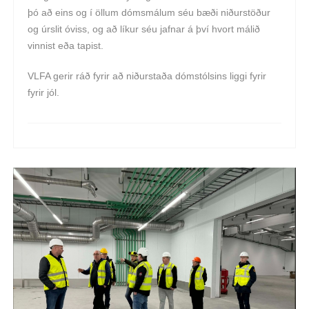
þó að eins og í öllum dómsmálum séu bæði niðurstöður
og úrslit óviss, og að líkur séu jafnar á því hvort málið
vinnist eða tapist.
VLFA gerir ráð fyrir að niðurstaða dómstólsins liggi fyrir
fyrir jól.