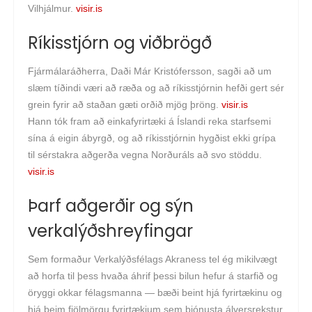
Vilhjálmur.
visir.is
Ríkisstjórn og viðbrögð
Fjár­mála­ráðherra, Daði Már Kristófersson, sagði að um
slæm tíðindi væri að ræða og að ríkisstjórnin hefði gert sér
grein fyrir að staðan gæti orðið mjög þröng.
visir.is
Hann tók fram að einkafyrirtæki á Íslandi reka starfsemi
sína á eigin ábyrgð, og að ríkisstjórnin hygðist ekki grípa
til sérstakra aðgerða vegna Norðuráls að svo stöddu.
visir.is
Þarf aðgerðir og sýn
verkalýðshreyfingar
Sem formaður Verkalýðsfélags Akraness tel ég mikilvægt
að horfa til þess hvaða áhrif þessi bilun hefur á starfið og
öryggi okkar félagsmanna — bæði beint hjá fyrirtækinu og
hjá þeim fjölmörgu fyrirtækjum sem þjónusta álvers­rekstur