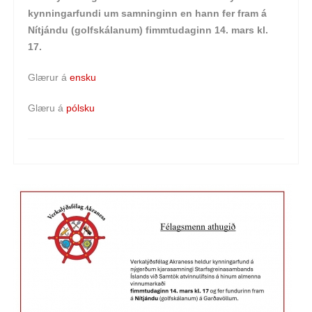
kynningarfundi um samninginn en hann fer fram á
Nítjándu (golfskálanum) fimmtudaginn 14. mars kl.
17.
Glærur á
ensku
Glæru á
pólsku