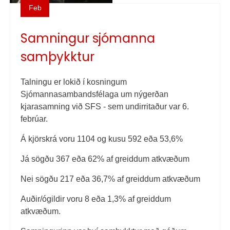
Feb
Samningur sjómanna
samþykktur
Talningu er lokið í kosningum
Sjómannasambandsfélaga um nýgerðan
kjarasamning við SFS - sem undirritaður var 6.
febrúar.
Á kjörskrá voru 1104 og kusu 592 eða 53,6%
Já sögðu 367 eða 62% af greiddum atkvæðum
Nei sögðu 217 eða 36,7% af greiddum atkvæðum
Auðir/ógildir voru 8 eða 1,3% af greiddum
atkvæðum.