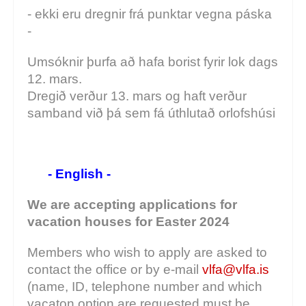
- ekki eru dregnir frá punktar vegna páska
-
Umsóknir þurfa að hafa borist fyrir lok dags
12. mars.
Dregið verður 13. mars og haft verður
samband við þá sem fá úthlutað orlofshúsi
- English -
We are accepting applications for
vacation houses for Easter 2024
Members who wish to apply are asked to
contact the office or by e-mail
vlfa@vlfa.is
(name, ID, telephone number and which
vacaton option are requested must be