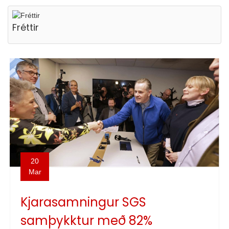
Fréttir
20
Mar
Kjarasamningur SGS
samþykktur með 82%