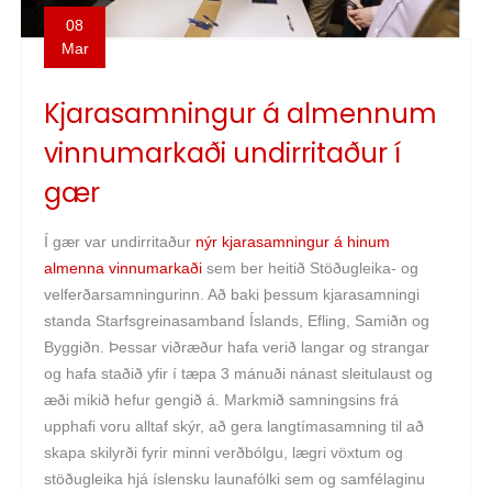
08
Mar
Kjarasamningur á almennum
vinnumarkaði undirritaður í
gær
Í gær var undirritaður
nýr kjarasamningur á hinum
almenna vinnumarkaði
sem ber heitið Stöðugleika- og
velferðarsamningurinn. Að baki þessum kjarasamningi
standa Starfsgreinasamband Íslands, Efling, Samiðn og
Byggiðn. Þessar viðræður hafa verið langar og strangar
og hafa staðið yfir í tæpa 3 mánuði nánast sleitulaust og
æði mikið hefur gengið á. Markmið samningsins frá
upphafi voru alltaf skýr, að gera langtímasamning til að
skapa skilyrði fyrir minni verðbólgu, lægri vöxtum og
stöðugleika hjá íslensku launafólki sem og samfélaginu