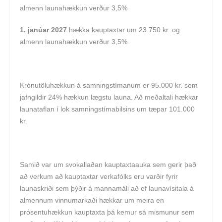
almenn launahækkun verður 3,5%
1. janúar 2027
hækka kauptaxtar um 23.750 kr. og
almenn launahækkun verður 3,5%
Krónutöluhækkun á samningstímanum er 95.000 kr. sem
jafngildir 24% hækkun lægstu launa. Að meðaltali hækkar
launataflan í lok samningstímabilsins um tæpar 101.000
kr.
Samið var um svokallaðan kauptaxtaauka sem gerir það
að verkum að kauptaxtar verkafólks eru varðir fyrir
launaskriði sem þýðir á mannamáli að ef launavísitala á
almennum vinnumarkaði hækkar um meira en
prósentuhækkun kauptaxta þá kemur sá mismunur sem