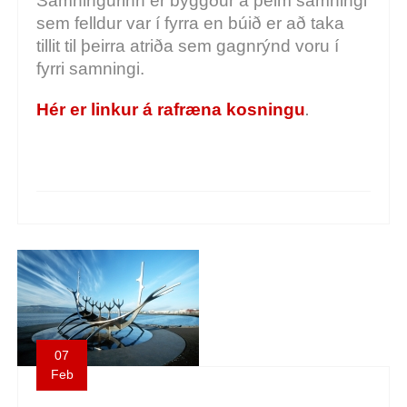
Samningurinn er byggður á þeim samningi
sem felldur var í fyrra en búið er að taka
tillit til þeirra atriða sem gagnrýnd voru í
fyrri samningi.
Hér er linkur á rafræna kosningu
.
07
Feb