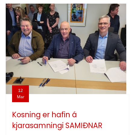
12
Mar
Kosning er hafin á
kjarasamningi SAMIÐNAR