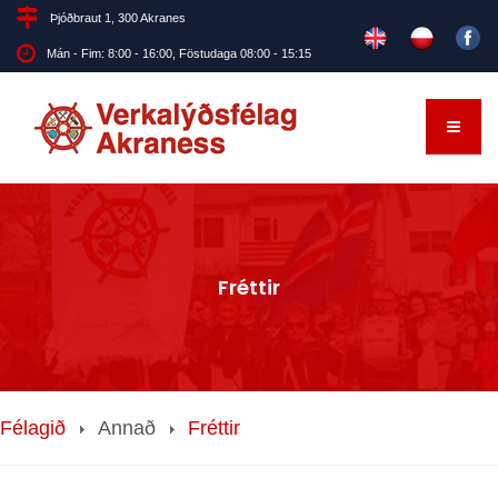
Þjóðbraut 1, 300 Akranes
Mán - Fim: 8:00 - 16:00, Föstudaga 08:00 - 15:15
Fréttir
Félagið
Annað
Fréttir