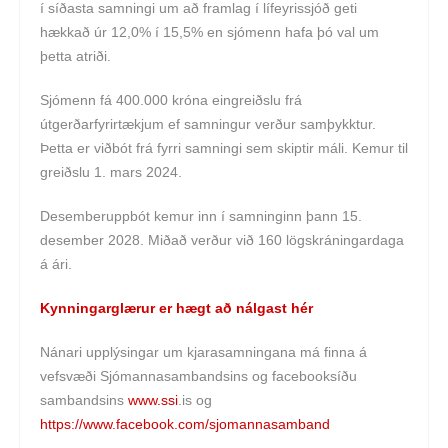
í síðasta samningi um að framlag í lífeyrissjóð geti
hækkað úr 12,0% í 15,5% en sjómenn hafa þó val um
þetta atriði.
Sjómenn fá 400.000 króna eingreiðslu frá
útgerðarfyrirtækjum ef samningur verður samþykktur.
Þetta er viðbót frá fyrri samningi sem skiptir máli. Kemur til
greiðslu 1. mars 2024.
Desemberuppbót kemur inn í samninginn þann 15.
desember 2028. Miðað verður við 160 lögskráningardaga
á ári.
Kynningarglærur er hægt að nálgast hér
Nánari upplýsingar um kjarasamningana má finna á
vefsvæði Sjómannasambandsins og facebooksíðu
sambandsins
www.ssi
.is og
https://www.facebook.com/sjomannasamband