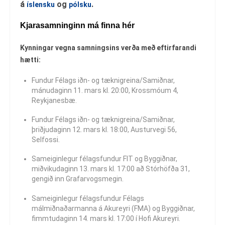
á
og
.
íslensku
pólsku
Kjarasamninginn má finna hér
Kynningar vegna samningsins verða með eftirfarandi
hætti:
Fundur Félags iðn- og tæknigreina/Samiðnar,
mánudaginn 11. mars kl. 20:00, Krossmóum 4,
Reykjanesbæ.
Fundur Félags iðn- og tæknigreina/Samiðnar,
þriðjudaginn 12. mars kl. 18:00, Austurvegi 56,
Selfossi.
Sameiginlegur félagsfundur FIT og Byggiðnar,
miðvikudaginn 13. mars kl. 17:00 að Stórhöfða 31,
gengið inn Grafarvogsmegin.
Sameiginlegur félagsfundur Félags
málmiðnaðarmanna á Akureyri (FMA) og Byggiðnar,
fimmtudaginn 14. mars kl. 17:00 í Hofi Akureyri.