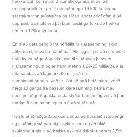
hækka laun þeirra um 2 launaflokka ásamt því að
ræstingarfólk fær greitt mánaðarlega 19.500 kr. vegna
sérstakra vinnuaðstæðna og síðan leggst orlof ofan á þá
upphæð. Samtals eru því laun ræstingarfólks að hækka
um tæp 12% á fyrsta ári.
En til að geta gengið frá hófstilltum kjarasamningi skipti
aðkoma stjórnvalda höfuðmáli. Nú liggur fyrir að stjórnvöld
hafa kynnt aðgerðapakka sinn til stuðnings þessum
kjarasamningum og er hann metinn á 20-25 milljarða á ári
eða samtals að lágmarki 80 milljarða á
samningstímanum. Það er ljóst að það hefði aldrei verið
hægt að ganga frá þessum kjarasamningi nema með
þessum aðgerðapakka enda styður hann mjög vel við þau
markmið sem samningurinn á að stuðla að.
Helstu atriði aðgerðapakkans snúa að húsnæðisstuðningi
og stuðningi við barnafjölskyldur sem og að ríkið
skuldbindur sig til að hækka ekki gjaldskrár umfram 2,5%