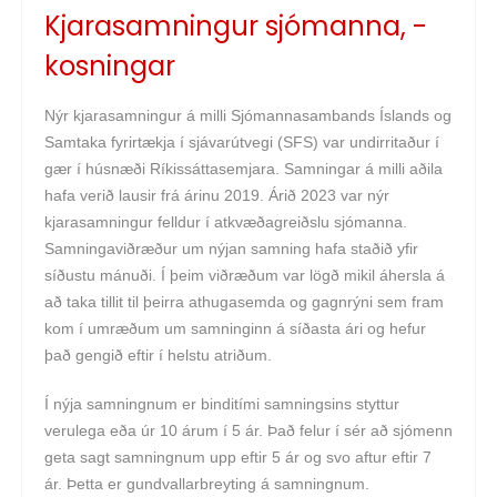
Kjarasamningur sjómanna, -
kosningar
Nýr kjarasamningur á milli Sjómannasambands Íslands og
Samtaka fyrirtækja í sjávarútvegi (SFS) var undirritaður í
gær í húsnæði Ríkissáttasemjara. Samningar á milli aðila
hafa verið lausir frá árinu 2019. Árið 2023 var nýr
kjarasamningur felldur í atkvæðagreiðslu sjómanna.
Samningaviðræður um nýjan samning hafa staðið yfir
síðustu mánuði. Í þeim viðræðum var lögð mikil áhersla á
að taka tillit til þeirra athugasemda og gagnrýni sem fram
kom í umræðum um samninginn á síðasta ári og hefur
það gengið eftir í helstu atriðum.
Í nýja samningnum er binditími samningsins styttur
verulega eða úr 10 árum í 5 ár. Það felur í sér að sjómenn
geta sagt samningnum upp eftir 5 ár og svo aftur eftir 7
ár. Þetta er gundvallarbreyting á samningnum.