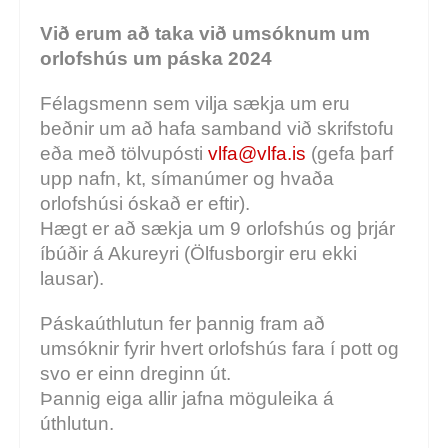
Við erum að taka við umsóknum um
orlofshús um páska 2024
Félagsmenn sem vilja sækja um eru
beðnir um að hafa samband við skrifstofu
eða með tölvupósti
vlfa@vlfa.is
(gefa þarf
upp nafn, kt, símanúmer og hvaða
orlofshúsi óskað er eftir).
Hægt er að sækja um 9 orlofshús og þrjár
íbúðir á Akureyri (Ölfusborgir eru ekki
lausar).
Páskaúthlutun fer þannig fram að
umsóknir fyrir hvert orlofshús fara í pott og
svo er einn dreginn út.
Þannig eiga allir jafna möguleika á
úthlutun.