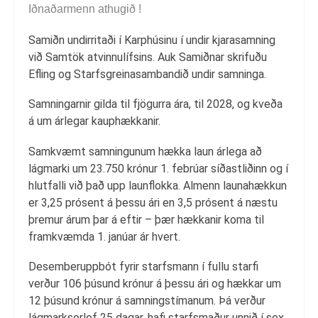
Iðnaðarmenn athugið !
Samiðn undirritaði í Karphúsinu í undir kjarasamning
við Samtök atvinnulífsins. Auk Samiðnar skrifuðu
Efling og Starfsgreinasambandið undir samninga.
Samningarnir gilda til fjögurra ára, til 2028, og kveða
á um árlegar kauphækkanir.
Samkvæmt samningunum hækka laun árlega að
lágmarki um 23.750 krónur 1. febrúar síðastliðinn og í
hlutfalli við það upp launflokka. Almenn launahækkun
er 3,25 prósent á þessu ári en 3,5 prósent á næstu
þremur árum þar á eftir – þær hækkanir koma til
framkvæmda 1. janúar ár hvert.
Desemberuppbót fyrir starfsmann í fullu starfi
verður 106 þúsund krónur á þessu ári og hækkar um
12 þúsund krónur á samningstímanum. Þá verður
lágmarksorlof 25 dagar, hafi starfsmaður unnið í sex