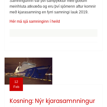
Samningurinn var því samþykktur með góðum
meirihluta atkvæða og eru því sjómenn aftur komnir
með kjarasamning en fyrri samningi lauk 2019.
Hér má sjá samninginn í heild
12
Feb
Kosning: Nýr kjarasamnningur