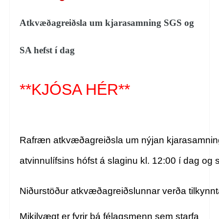
Atkvæðagreiðsla um kjarasamning SGS og
SA hefst í dag
**KJÓSA HÉR**
Rafræn atkvæðagreiðsla um nýjan kjarasamnin
atvinnulífsins hófst á slaginu kl. 12:00 í dag og
Niðurstöður atkvæðagreiðslunnar verða tilkynn
Mikilvægt er fyrir þá félagsmenn sem starfa