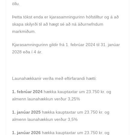
öllu.
Þetta tókst enda er kjarasamningurinn hófstilltur og á að
skapa skilyrði til að hægt sé að ná áðurnefndum
markmiðum.
Kjarasamningurinn gildir frá 1. febrúar 2024 til 31. janúar
2028 eða í 4 ár.
Launahækkanir verða með eftirfarandi hætti:
1. febrúar 2024
hækka kauptaxtar um 23.750 kr. og
almenn launahækkun verður 3,25%
1. janúar 2025
hækka kauptaxtar um 23.750 kr. og
almenn launahækkun verður 3,5%
1. janúar 2026
hækka kauptaxtar um 23.750 kr. og