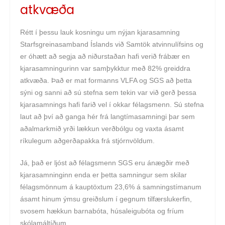
atkvæða
Rétt í þessu lauk kosningu um nýjan kjarasamning
Starfsgreinasamband Íslands við Samtök atvinnulífsins og
er óhætt að segja að niðurstaðan hafi verið frábær en
kjarasamningurinn var samþykktur með 82% greiddra
atkvæða. Það er mat formanns VLFA og SGS að þetta
sýni og sanni að sú stefna sem tekin var við gerð þessa
kjarasamnings hafi farið vel í okkar félagsmenn. Sú stefna
laut að því að ganga hér frá langtímasamningi þar sem
aðalmarkmið yrði lækkun verðbólgu og vaxta ásamt
ríkulegum aðgerðapakka frá stjórnvöldum.
Já, það er ljóst að félagsmenn SGS eru ánægðir með
kjarasamninginn enda er þetta samningur sem skilar
félagsmönnum á kauptöxtum 23,6% á samningstímanum
ásamt hinum ýmsu greiðslum í gegnum tilfærslukerfin,
svosem hækkun barnabóta, húsaleigubóta og fríum
skólamáltíðum.