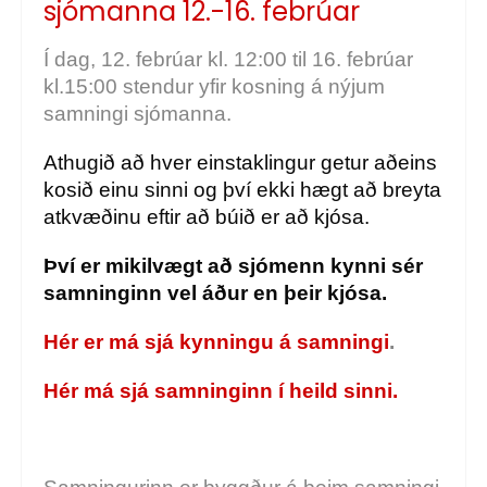
sjómanna 12.-16. febrúar
Í dag, 12. febrúar kl. 12:00 til 16. febrúar
kl.15:00 stendur yfir kosning á nýjum
samningi sjómanna.
Athugið að hver einstaklingur getur aðeins
kosið einu sinni og því ekki hægt að breyta
atkvæðinu eftir að búið er að kjósa.
Því er mikilvægt að sjómenn kynni sér
samninginn vel áður en þeir kjósa.
Hér er má sjá kynningu á samningi
.
Hér má sjá samninginn í heild sinni.