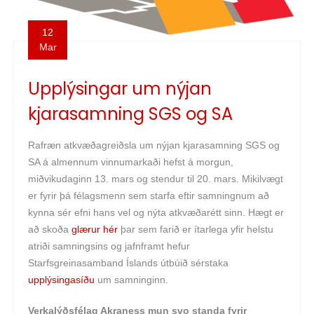
12
Mar
Upplýsingar um nýjan
kjarasamning SGS og SA
Rafræn atkvæðagreiðsla um nýjan kjarasamning SGS og
SA á almennum vinnumarkaði hefst á morgun,
miðvikudaginn 13. mars og stendur til 20. mars. Mikilvægt
er fyrir þá félagsmenn sem starfa eftir samningnum að
kynna sér efni hans vel og nýta atkvæðarétt sinn. Hægt er
að skoða
glærur hér
þar sem farið er ítarlega yfir helstu
atriði samningsins og jafnframt hefur
Starfsgreinasamband Íslands útbúið sérstaka
upplýsingasíðu
um samninginn.
Verkalýðsfélag Akraness mun svo standa fyrir