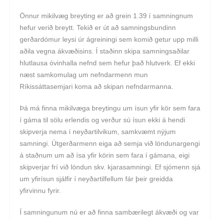
Önnur mikilvæg breyting er að grein 1.39 í samningnum
hefur verið breytt. Tekið er út að samningsbundinn
gerðardómur leysi úr ágreiningi sem komið getur upp milli
aðila vegna ákvæðisins. Í staðinn skipa samningsaðilar
hlutlausa óvinhalla nefnd sem hefur það hlutverk. Ef ekki
næst samkomulag um nefndarmenn mun
Ríkissáttasemjari koma að skipan nefndarmanna.
Þá má finna mikilvæga breytingu um ísun yfir kör sem fara
í gáma til sölu erlendis og verður sú ísun ekki á hendi
skipverja nema í neyðartilvikum, samkvæmt nýjum
samningi. Útgerðarmenn eiga að semja við löndunargengi
á staðnum um að ísa yfir körin sem fara í gámana, eigi
skipverjar frí við löndun skv. kjarasamningi. Ef sjómenn sjá
um yfirísun sjálfir í neyðartilfellum fár þeir greidda
yfirvinnu fyrir.
Í samningunum nú er að finna sambærilegt ákvæði og var