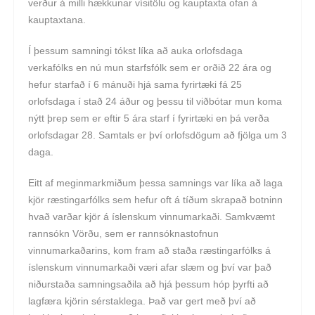
verður á milli hækkunar vísitölu og kauptaxta ofan á
kauptaxtana.
Í þessum samningi tókst líka að auka orlofsdaga
verkafólks en nú mun starfsfólk sem er orðið 22 ára og
hefur starfað í 6 mánuði hjá sama fyrirtæki fá 25
orlofsdaga í stað 24 áður og þessu til viðbótar mun koma
nýtt þrep sem er eftir 5 ára starf í fyrirtæki en þá verða
orlofsdagar 28. Samtals er því orlofsdögum að fjölga um 3
daga.
Eitt af meginmarkmiðum þessa samnings var líka að laga
kjör ræstingarfólks sem hefur oft á tíðum skrapað botninn
hvað varðar kjör á íslenskum vinnumarkaði. Samkvæmt
rannsókn Vörðu, sem er rannsóknastofnun
vinnumarkaðarins, kom fram að staða ræstingarfólks á
íslenskum vinnumarkaði væri afar slæm og því var það
niðurstaða samningsaðila að hjá þessum hóp þyrfti að
lagfæra kjörin sérstaklega. Það var gert með því að