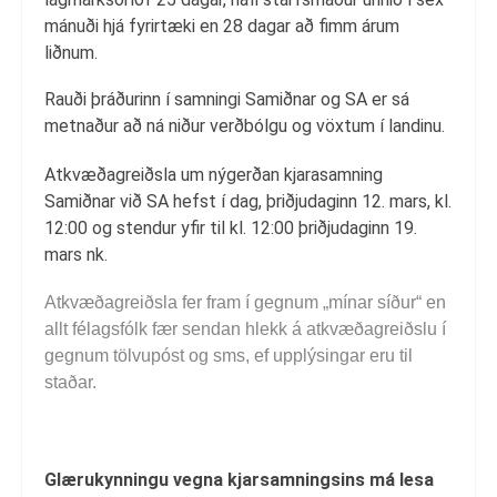
mánuði hjá fyrirtæki en 28 dagar að fimm árum
liðnum.
Rauði þráðurinn í samningi Samiðnar og SA er sá
metnaður að ná niður verðbólgu og vöxtum í landinu.
Atkvæðagreiðsla um nýgerðan kjarasamning
Samiðnar við SA hefst í dag, þriðjudaginn 12. mars, kl.
12:00 og stendur yfir til kl. 12:00 þriðjudaginn 19.
mars nk.
Atkvæðagreiðsla fer fram í gegnum „mínar síður“ en
allt félagsfólk fær sendan hlekk á atkvæðagreiðslu í
gegnum tölvupóst og sms, ef upplýsingar eru til
staðar.
Glærukynningu vegna kjarsamningsins má lesa