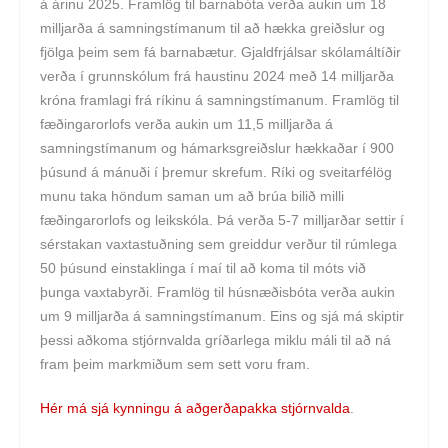
á árinu 2025. Framlög til barnabóta verða aukin um 18
milljarða á samningstímanum til að hækka greiðslur og
fjölga þeim sem fá barnabætur. Gjaldfrjálsar skólamáltíðir
verða í grunnskólum frá haustinu 2024 með 14 milljarða
króna framlagi frá ríkinu á samningstímanum. Framlög til
fæðingarorlofs verða aukin um 11,5 milljarða á
samningstímanum og hámarksgreiðslur hækkaðar í 900
þúsund á mánuði í þremur skrefum. Ríki og sveitarfélög
munu taka höndum saman um að brúa bilið milli
fæðingarorlofs og leikskóla. Þá verða 5-7 milljarðar settir í
sérstakan vaxtastuðning sem greiddur verður til rúmlega
50 þúsund einstaklinga í maí til að koma til móts við
þunga vaxtabyrði. Framlög til húsnæðisbóta verða aukin
um 9 milljarða á samningstímanum. Eins og sjá má skiptir
þessi aðkoma stjórnvalda gríðarlega miklu máli til að ná
fram þeim markmiðum sem sett voru fram.
Hér má sjá kynningu á aðgerðapakka stjórnvalda
.