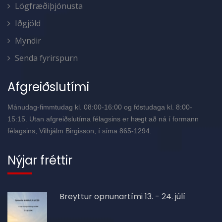
Lögfræðiþjónusta
Iðgjöld
Myndir
Senda fyrirspurn
Afgreiðslutími
Mánudag-fimmtudag kl. 08:00-16:00 og föstudaga kl. 8:00-
15:15. Utan afgreiðslutíma félagsins er hægt að ná í formann
félagsins, Vilhjálm Birgisson, í síma 865-1294.
Nýjar fréttir
Breyttur opnunartími 13. - 24. júlí