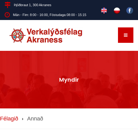
Þjóðbraut 1, 300 Akranes
Mán - Fim: 8:00 - 16:00, Föstudaga 08:00 - 15:15
Myndir
Félagið
Annað