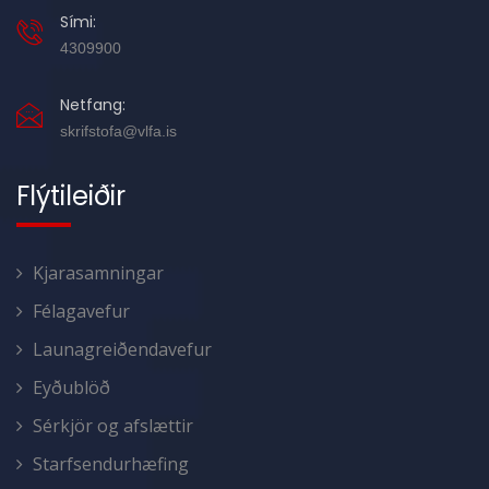
Sími:
4309900
Netfang:
skrifstofa@vlfa.is
Flýtileiðir
Kjarasamningar
Félagavefur
Launagreiðendavefur
Eyðublöð
Sérkjör og afslættir
Starfsendurhæfing