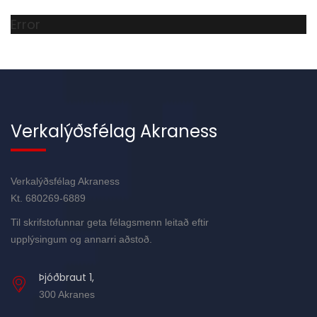
Error
Verkalýðsfélag Akraness
Verkalýðsfélag Akraness
Kt. 680269-6889
Til skrifstofunnar geta félagsmenn leitað eftir
upplýsingum og annarri aðstoð.
Þjóðbraut 1,
300 Akranes