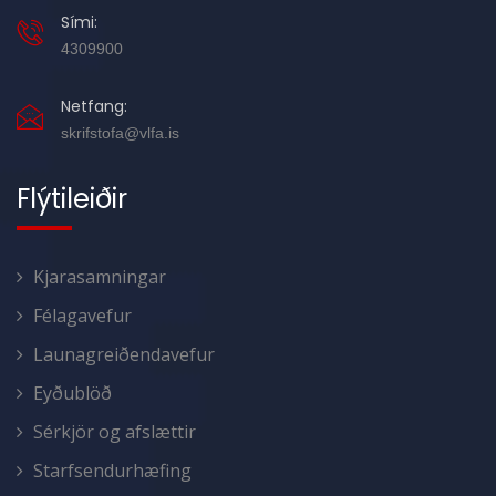
Sími:
4309900
Netfang:
skrifstofa@vlfa.is
Flýtileiðir
Kjarasamningar
Félagavefur
Launagreiðendavefur
Eyðublöð
Sérkjör og afslættir
Starfsendurhæfing