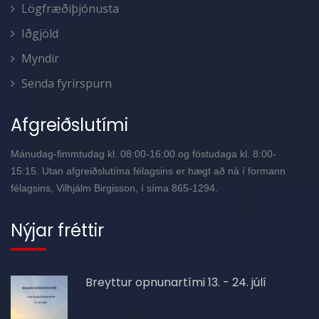
Lögfræðiþjónusta
Iðgjöld
Myndir
Senda fyrirspurn
Afgreiðslutími
Mánudag-fimmtudag kl. 08:00-16:00 og föstudaga kl. 8:00-
15:15. Utan afgreiðslutíma félagsins er hægt að ná í formann
félagsins, Vilhjálm Birgisson, í síma 865-1294.
Nýjar fréttir
Breyttur opnunartími 13. - 24. júlí