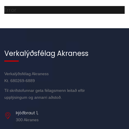
Error
Verkalýðsfélag Akraness
Verkalýðsfélag Akraness
Kt. 680269-6889
Til skrifstofunnar geta félagsmenn leitað eftir
upplýsingum og annarri aðstoð.
Þjóðbraut 1,
300 Akranes