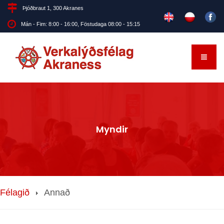
Þjóðbraut 1, 300 Akranes
Mán - Fim: 8:00 - 16:00, Föstudaga 08:00 - 15:15
Myndir
Félagið
Annað