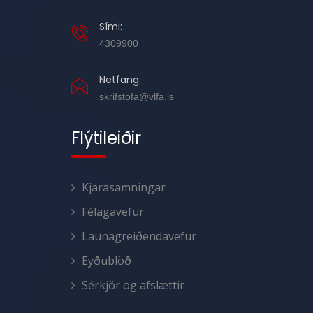
Sími:
4309900
Netfang:
skrifstofa@vlfa.is
Flýtileiðir
Kjarasamningar
Félagavefur
Launagreiðendavefur
Eyðublöð
Sérkjör og afslættir