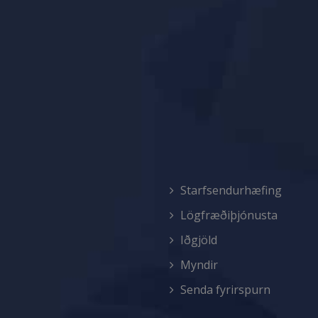
Starfsendurhæfing
Lögfræðiþjónusta
Iðgjöld
Myndir
Senda fyrirspurn