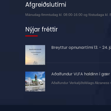
Afgreiðslutími
Mánudag-fimmtudag kl. 08:00-16:00 og föstudaga kl. 8:
Nýjar fréttir
Breyttur opnunartími 13. - 24. jú
Aðalfundur VLFA haldinn í gær
Aðalfundur Verkalýðsfélags Akraness 