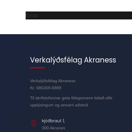
Error
Verkalýðsfélag Akraness
Verkalýðsfélag Akraness
Kt. 680269-6889
Til skrifstofunnar geta félagsmenn leitað eftir
upplýsingum og annarri aðstoð.
Þjóðbraut 1,
300 Akranes