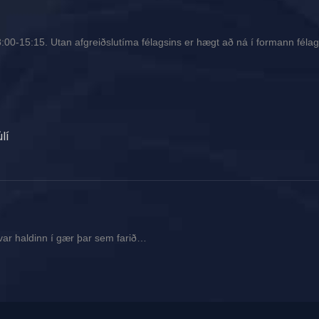
00-15:15. Utan afgreiðslutíma félagsins er hægt að ná í formann félags
lí
var haldinn í gær þar sem farið…