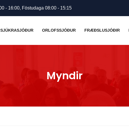
00 - 16:00, Föstudaga 08:00 - 15:15
SJÚKRASJÓÐUR
ORLOFSSJÓÐUR
FRÆÐSLUSJÓÐIR
Myndir