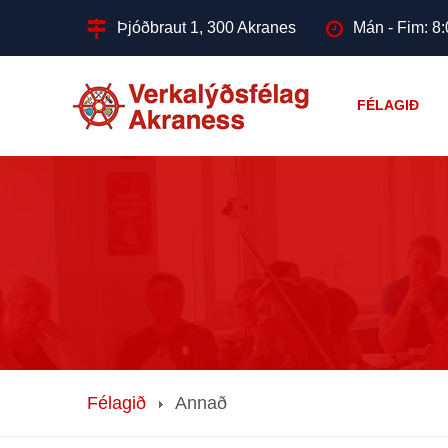
Þjóðbraut 1, 300 Akranes
Mán - Fim: 8:
FÉLAGIÐ
Félagið
Annað