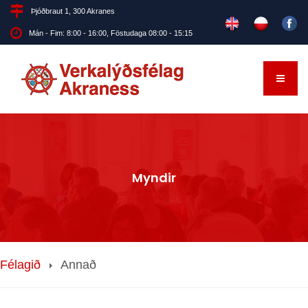
Þjóðbraut 1, 300 Akranes
Mán - Fim: 8:00 - 16:00, Föstudaga 08:00 - 15:15
Myndir
Félagið
Annað