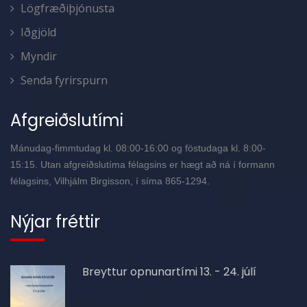
Lögfræðiþjónusta
Iðgjöld
Myndir
Senda fyrirspurn
Afgreiðslutími
Mánudag-fimmtudag kl. 08:00-16:00 og föstudaga kl. 8:00-
15:15. Utan afgreiðslutíma félagsins er hægt að ná í formann
félagsins, Vilhjálm Birgisson, í síma 865-1294.
Nýjar fréttir
Breyttur opnunartími 13. - 24. júlí