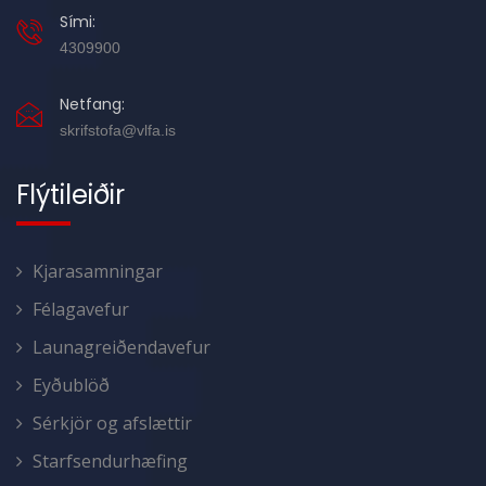
Sími:
4309900
Netfang:
skrifstofa@vlfa.is
Flýtileiðir
Kjarasamningar
Félagavefur
Launagreiðendavefur
Eyðublöð
Sérkjör og afslættir
Starfsendurhæfing