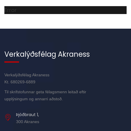
Error
Verkalýðsfélag Akraness
Verkalýðsfélag Akraness
Kt. 680269-6889
Til skrifstofunnar geta félagsmenn leitað eftir
upplýsingum og annarri aðstoð.
Þjóðbraut 1,
300 Akranes