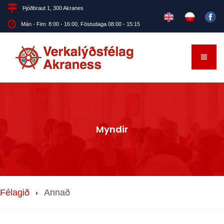
Þjóðbraut 1, 300 Akranes
Mán - Fim: 8:00 - 16:00, Föstudaga 08:00 - 15:15
Myndir
Félagið
Annað