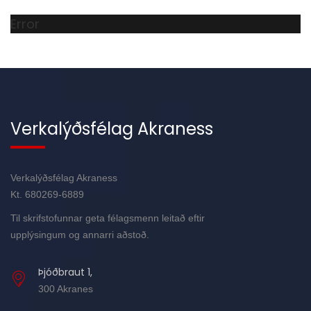
Error
Verkalýðsfélag Akraness
Verkalýðsfélag Akraness
Kt. 680269-6889
Til skrifstofunnar geta félagsmenn leitað eftir
upplýsingum og annarri aðstoð.
Þjóðbraut 1,
300 Akranes