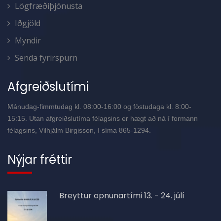
Lögfræðiþjónusta
Iðgjöld
Myndir
Senda fyrirspurn
Afgreiðslutími
Mánudag-fimmtudag kl. 08:00-16:00 og föstudaga kl. 8:00-
15:15. Utan afgreiðslutíma félagsins er hægt að ná í formann
félagsins, Vilhjálm Birgisson, í síma 865-1294.
Nýjar fréttir
Breyttur opnunartími 13. - 24. júlí