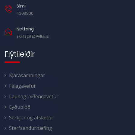
Sími:
4309900
Netfang:
skrifstofa@vlfa.is
Flýtileiðir
Kjarasamningar
Félagavefur
Launagreiðendavefur
Eyðublöð
Sérkjör og afslættir
Starfsendurhæfing