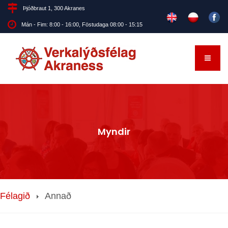
Þjóðbraut 1, 300 Akranes
Mán - Fim: 8:00 - 16:00, Föstudaga 08:00 - 15:15
Myndir
Félagið
Annað