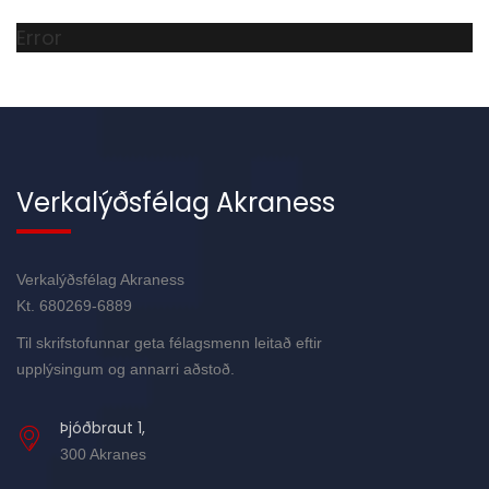
Error
Verkalýðsfélag Akraness
Verkalýðsfélag Akraness
Kt. 680269-6889
Til skrifstofunnar geta félagsmenn leitað eftir
upplýsingum og annarri aðstoð.
Þjóðbraut 1,
300 Akranes