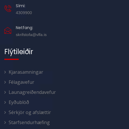
Sími:
4309900
Netfang:
skrifstofa@vlfa.is
Flýtileiðir
Kjarasamningar
Félagavefur
Launagreiðendavefur
Eyðublöð
Sérkjör og afslættir
Starfsendurhæfing