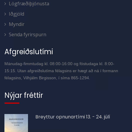
Lögfræðiþjónusta
Iðgjöld
Myndir
Senda fyrirspurn
Afgreiðslutími
Mánudag-fimmtudag kl. 08:00-16:00 og föstudaga kl. 8:00-
15:15. Utan afgreiðslutíma félagsins er hægt að ná í formann
félagsins, Vilhjálm Birgisson, í síma 865-1294.
Nýjar fréttir
Breyttur opnunartími 13. - 24. júlí