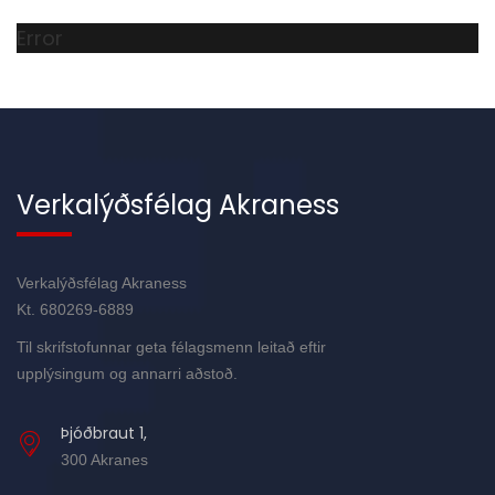
Error
Verkalýðsfélag Akraness
Verkalýðsfélag Akraness
Kt. 680269-6889
Til skrifstofunnar geta félagsmenn leitað eftir
upplýsingum og annarri aðstoð.
Þjóðbraut 1,
300 Akranes