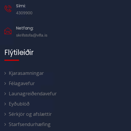
Sími:
4309900
Netfang:
skrifstofa@vlfa.is
Flýtileiðir
Kjarasamningar
Félagavefur
Launagreiðendavefur
Eyðublöð
Sérkjör og afslættir
Starfsendurhæfing