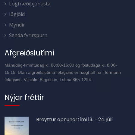
Lögfræðiþjónusta
Iðgjöld
Myndir
Senda fyrirspurn
Afgreiðslutími
Mánudag-fimmtudag kl. 08:00-16:00 og föstudaga kl. 8:00-
15:15. Utan afgreiðslutíma félagsins er hægt að ná í formann
félagsins, Vilhjálm Birgisson, í síma 865-1294.
Nýjar fréttir
Breyttur opnunartími 13. - 24. júlí