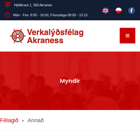
Þjóðbraut 1, 300 Akranes
Mán - Fim: 8:00 - 16:00, Föstudaga 08:00 - 15:15
Myndir
Félagið
Annað