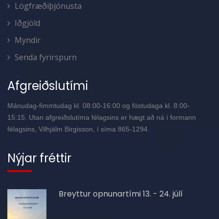
Lögfræðiþjónusta
Iðgjöld
Myndir
Senda fyrirspurn
Afgreiðslutími
Mánudag-fimmtudag kl. 08:00-16:00 og föstudaga kl. 8:00-
15:15. Utan afgreiðslutíma félagsins er hægt að ná í formann
félagsins, Vilhjálm Birgisson, í síma 865-1294.
Nýjar fréttir
Breyttur opnunartími 13. - 24. júlí