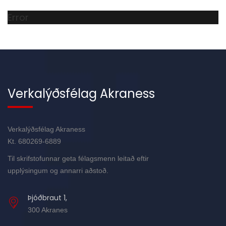
Error
Verkalýðsfélag Akraness
Verkalýðsfélag Akraness
Kt. 680269-6889
Til skrifstofunnar geta félagsmenn leitað eftir
upplýsingum og annarri aðstoð.
Þjóðbraut 1,
300 Akranes