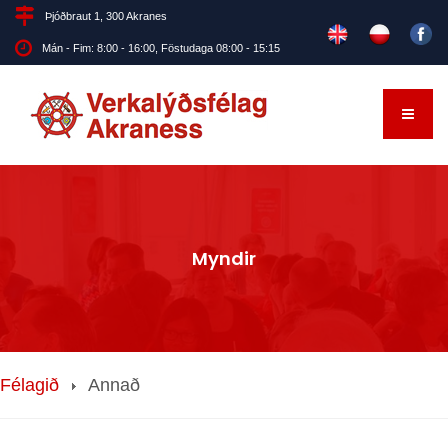
Þjóðbraut 1, 300 Akranes
Mán - Fim: 8:00 - 16:00, Föstudaga 08:00 - 15:15
Myndir
Félagið
Annað