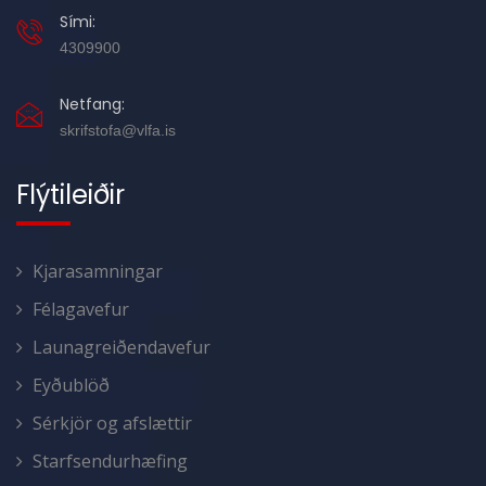
Sími:
4309900
Netfang:
skrifstofa@vlfa.is
Flýtileiðir
Kjarasamningar
Félagavefur
Launagreiðendavefur
Eyðublöð
Sérkjör og afslættir
Starfsendurhæfing