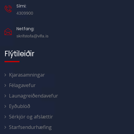
Sími:
4309900
Netfang:
skrifstofa@vlfa.is
Flýtileiðir
Kjarasamningar
Félagavefur
Launagreiðendavefur
Eyðublöð
Sérkjör og afslættir
Starfsendurhæfing