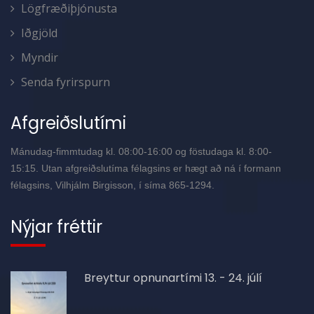
Lögfræðiþjónusta
Iðgjöld
Myndir
Senda fyrirspurn
Afgreiðslutími
Mánudag-fimmtudag kl. 08:00-16:00 og föstudaga kl. 8:00-
15:15. Utan afgreiðslutíma félagsins er hægt að ná í formann
félagsins, Vilhjálm Birgisson, í síma 865-1294.
Nýjar fréttir
Breyttur opnunartími 13. - 24. júlí