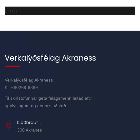
Error
Verkalýðsfélag Akraness
Verkalýðsfélag Akraness
Kt. 680269-6889
Til skrifstofunnar geta félagsmenn leitað eftir
upplýsingum og annarri aðstoð.
Þjóðbraut 1,
300 Akranes