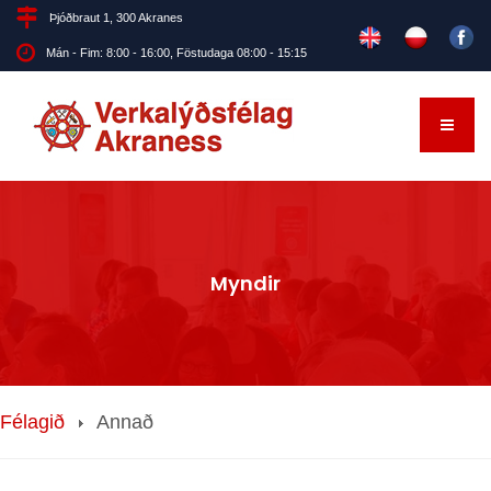
Þjóðbraut 1, 300 Akranes
Mán - Fim: 8:00 - 16:00, Föstudaga 08:00 - 15:15
Myndir
Félagið
Annað