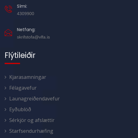
Sími:
4309900
Netfang:
skrifstofa@vlfa.is
Flýtileiðir
Kjarasamningar
Félagavefur
Launagreiðendavefur
Eyðublöð
Sérkjör og afslættir
Starfsendurhæfing