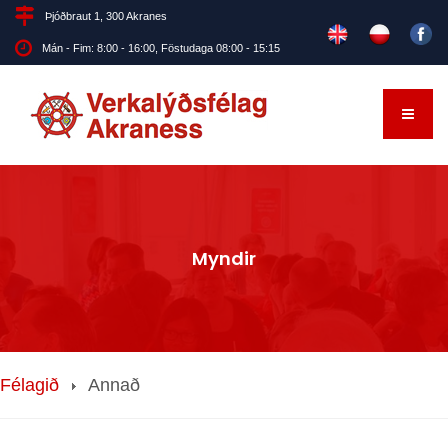
Þjóðbraut 1, 300 Akranes
Mán - Fim: 8:00 - 16:00, Föstudaga 08:00 - 15:15
Myndir
Félagið
Annað