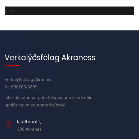
Error
Verkalýðsfélag Akraness
Verkalýðsfélag Akraness
Kt. 680269-6889
Til skrifstofunnar geta félagsmenn leitað eftir
upplýsingum og annarri aðstoð.
Þjóðbraut 1,
300 Akranes