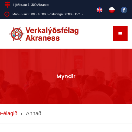
Þjóðbraut 1, 300 Akranes
Mán - Fim: 8:00 - 16:00, Föstudaga 08:00 - 15:15
Myndir
Félagið
Annað