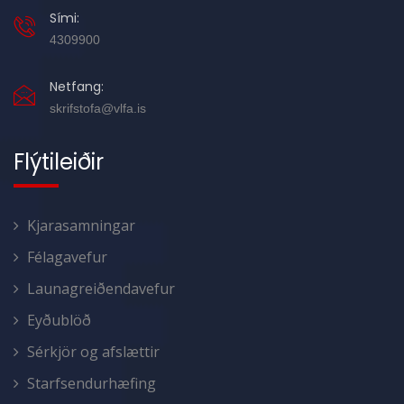
Sími:
4309900
Netfang:
skrifstofa@vlfa.is
Flýtileiðir
Kjarasamningar
Félagavefur
Launagreiðendavefur
Eyðublöð
Sérkjör og afslættir
Starfsendurhæfing