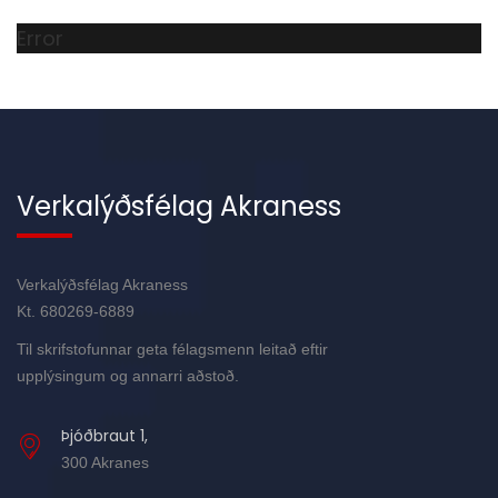
Error
Verkalýðsfélag Akraness
Verkalýðsfélag Akraness
Kt. 680269-6889
Til skrifstofunnar geta félagsmenn leitað eftir
upplýsingum og annarri aðstoð.
Þjóðbraut 1,
300 Akranes