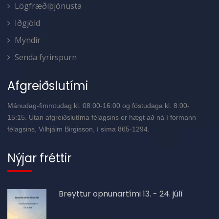
Lögfræðiþjónusta
Iðgjöld
Myndir
Senda fyrirspurn
Afgreiðslutími
Mánudag-fimmtudag kl. 08:00-16:00 og föstudaga kl. 8:00-
15:15. Utan afgreiðslutíma félagsins er hægt að ná í formann
félagsins, Vilhjálm Birgisson, í síma 865-1294.
Nýjar fréttir
Breyttur opnunartími 13. - 24. júlí