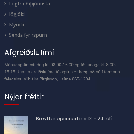
Lögfræðiþjónusta
Iðgjöld
Myndir
Senda fyrirspurn
Afgreiðslutími
Mánudag-fimmtudag kl. 08:00-16:00 og föstudaga kl. 8:00-
15:15. Utan afgreiðslutíma félagsins er hægt að ná í formann
félagsins, Vilhjálm Birgisson, í síma 865-1294.
Nýjar fréttir
Breyttur opnunartími 13. - 24. júlí