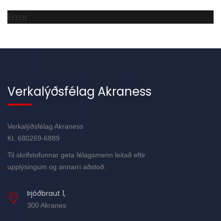
Error
Verkalýðsfélag Akraness
Verkalýðsfélag Akraness
Kt. 680269-6889
Til skrifstofunnar geta félagsmenn leitað eftir
upplýsingum og annarri aðstoð.
Þjóðbraut 1,
300 Akranes