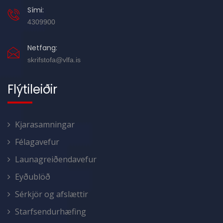
Sími:
4309900
Netfang:
skrifstofa@vlfa.is
Flýtileiðir
Kjarasamningar
Félagavefur
Launagreiðendavefur
Eyðublöð
Sérkjör og afslættir
Starfsendurhæfing