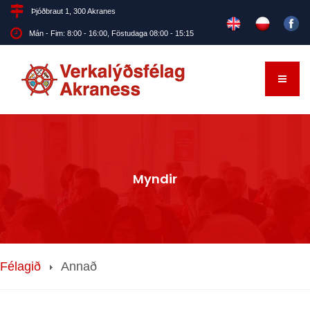
Þjóðbraut 1, 300 Akranes
Mán - Fim: 8:00 - 16:00, Föstudaga 08:00 - 15:15
Myndir
Félagið
Annað