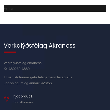
Error
Verkalýðsfélag Akraness
Verkalýðsfélag Akraness
Kt. 680269-6889
Til skrifstofunnar geta félagsmenn leitað eftir
upplýsingum og annarri aðstoð.
Þjóðbraut 1,
300 Akranes