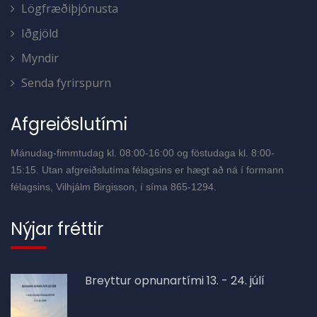
Lögfræðiþjónusta
Iðgjöld
Myndir
Senda fyrirspurn
Afgreiðslutími
Mánudag-fimmtudag kl. 08:00-16:00 og föstudaga kl. 8:00-
15:15. Utan afgreiðslutíma félagsins er hægt að ná í formann
félagsins, Vilhjálm Birgisson, í síma 865-1294.
Nýjar fréttir
Breyttur opnunartími 13. - 24. júlí