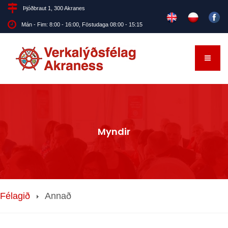
Þjóðbraut 1, 300 Akranes
Mán - Fim: 8:00 - 16:00, Föstudaga 08:00 - 15:15
Myndir
Félagið
Annað