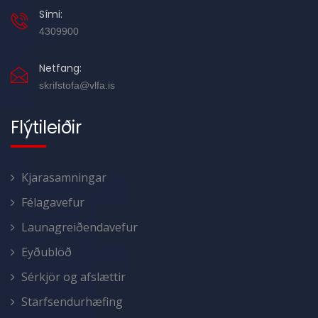
Sími:
4309900
Netfang:
skrifstofa@vlfa.is
Flýtileiðir
Kjarasamningar
Félagavefur
Launagreiðendavefur
Eyðublöð
Sérkjör og afslættir
Starfsendurhæfing